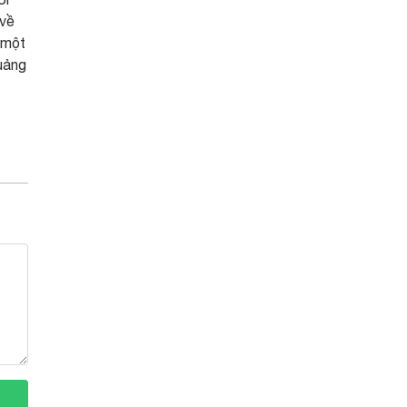
 về
 một
quảng