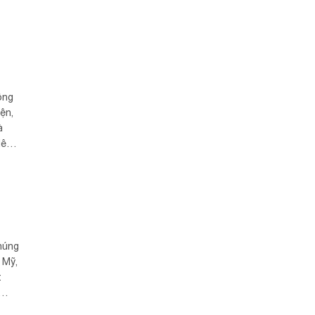
ông
ện,
à
lên
i
Bờ
húng
 Mỹ,
t