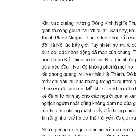
Khu vực quảng trường Đông Kinh Nghĩa Thụ
gian thường gọi là “Vườn dừa”. Sau này, k
thành Place Négrier. Thực dân Pháp rất coi
đô Hà Nội lúc bấy giờ. Tuy nhiên, sự ưu ái
dứt bởi các hành động dã man của chúng. T
hoá Doãn Kế Thiện có kể lại: Nói đến những n
dừa bêu đầu”. Nơi đó không phải là một nơi 
rất phong quang, vui vẻ nhất Hà Thành. Đó là
mấy cái đầu lâu của những trọng tù bị trảm 
khác coi để làm răn. Mỗi khi có một cái đầu 
kẻ đã bị tử hình ấy cho các người qua lại xe
nghịch ngợm nhất cũng không dám nô đùa gầ
mê tín cầm những mảnh giấy đến hứng những 
tin rằng nhờ thế họ có thể trừ yểm được ma
Nhưng cũng có người phụ nữ rất can trường