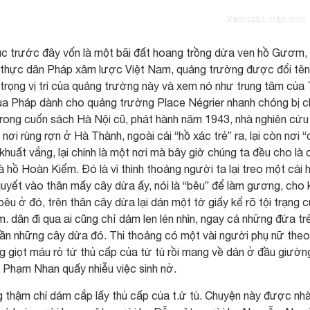
Xem toàn màn hình
c trước đây vốn là một bãi đất hoang trồng dừa ven hồ Gươm,
hi thực dân Pháp xâm lược Việt Nam, quảng trường được đổi tên
 trọng vị trí của quảng trường này và xem nó như trung tâm của
 của Pháp dành cho quảng trường Place Négrier nhanh chóng bị 
rong cuốn sách Hà Nội cũ, phát hành năm 1943, nhà nghiên cứu
ơi rùng rợn ở Hà Thành, ngoài cái “hồ xác trẻ” ra, lại còn nơi “
khuất vắng, lại chính là một nơi mà bây giờ chúng ta đều cho là 
 hồ Hoàn Kiếm. Đó là vì thình thoảng người ta lại treo một cái 
quyết vào thân mấy cây dừa ấy, nói là “bêu” để làm gương, cho 
bêu ở đó, trên thân cây dừa lại dán một tờ giấy kể rõ tội trạng 
m. dân đi qua ai cũng chỉ dám len lén nhìn, ngay cả những đứa tr
n những cây dừa đó. Thi thoảng có một vài người phụ nữ theo
giọt máu rỏ từ thủ cấp của tử tù rồi mang về dán ở đầu giường
 Phạm Nhan quấy nhiễu việc sinh nở.
 thậm chí dám cắp lấy thủ cấp của t.ử tù. Chuyện này được nh