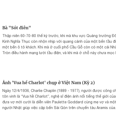
Bà "Sót điên"
Thập niên 60-70-80 thế kỷ trước, khi mà khu vực Quảng trường Đ
Kinh Nghĩa Thục còn nhộn nhịp với quang cảnh của một bến tầu đi
một bến ô tô khách. Khi mà ở cuối phố Cầu Gỗ còn có một cái Nh
Tròn điều hành mạng lưới tầu điện, và khi mà ở chỗ này chưa mọc 
tòa nhà Hàm Cá Mập đầy tai tiếng. Lứa tuổi chúng tôi, những ngườ
sinh từ thập niên 40-50 trở về trước có nhiều kỷ niệm gắn bó với 
Hồ ở khu vực này.
Ảnh 'Vua hề Charlot' chụp ở Việt Nam (Kỳ 2)
Ngày 12/4/1936, Charlie Chaplin (1889 - 1977), người được công c
tôn vinh là “Vua hề Charlot”, nghệ sĩ điện ảnh nổi tiếng thế giới của
đưa vợ mới cưới là diễn viên Paulette Goddard cùng mẹ vợ và mộ
người Nhật giúp việc cập bến Sài Gòn trên chuyến tàu Aramis của
Hãng Messagerie Maritime đến từ Singapore.