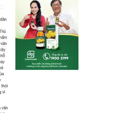
 dân
 Thủ
chấm
 văn
cây
chỗ
hay
kẻ
của
ẻ
 thói
 vì
à văn