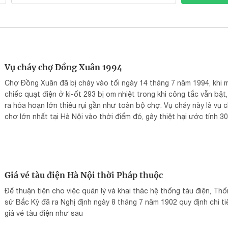
Vụ cháy chợ Đồng Xuân 1994
Chợ Đồng Xuân đã bị cháy vào tối ngày 14 tháng 7 năm 1994, khi 
chiếc quạt điện ở ki-ốt 293 bị om nhiệt trong khi công tắc vẫn bật,
ra hỏa hoạn lớn thiêu rụi gần như toàn bộ chợ. Vụ cháy này là vụ 
chợ lớn nhất tại Hà Nội vào thời điểm đó, gây thiệt hại ước tính 30
đồng. Ngọn lửa chỉ được dập tắt hoàn toàn vào ngày 19 tháng 7, 
gần 5 ngày.
Giá vé tàu điện Hà Nội thời Pháp thuộc
Để thuận tiện cho việc quản lý và khai thác hệ thống tàu điện, Th
sứ Bắc Kỳ đã ra Nghị định ngày 8 tháng 7 năm 1902 quy định chi ti
giá vé tàu điện như sau