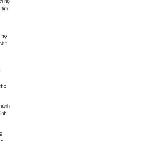
ời họ
 tìm
 họ
 cho
o
n
 cho
 hành
ình
ng
ôi