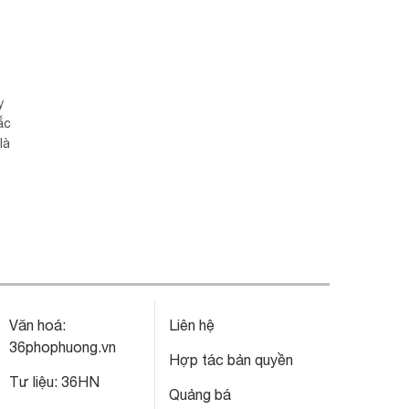
y
ắc
là
Văn hoá:
Liên hệ
36phophuong.vn
Hợp tác bản quyền
Tư liệu:
36HN
Quảng bá