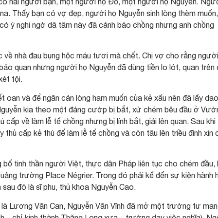
 có hai người bạn, một người họ Đỗ, một người họ Nguyễn. Ngư
 na. Thấy bạn có vợ đẹp, người họ Nguyễn sinh lòng thèm muốn,
 có ý nghi ngờ dã tâm này đã cảnh báo chồng nhưng anh chồng
c về nhà đau bụng hộc máu tươi mà chết. Chị vợ cho rằng người
 báo quan nhưng người họ Nguyễn đã dùng tiền lo lót, quan trên
ét tội.
hết oan và để ngăn cản lòng ham muốn của kẻ xấu nên đã lấy da
ọ Nguyễn kia theo một đảng cướp bị bắt, xử chém bêu đầu ở Vườ
 cấp về làm lễ tế chồng nhưng bị lính bắt, giải lên quan. Sau khi
y thủ cấp kẻ thù để làm lễ tế chồng và còn tâu lên triều đình xin
 bố tinh thần người Việt, thực dân Pháp liên tục cho chém đầu,
ảng trường Place Négrier. Trong đó phải kể đến sự kiện hành h
sau đó là sĩ phu, thủ khoa Nguyễn Cao.
ểu là Lương Văn Can, Nguyễn Văn Vĩnh đã mở một trường tư ma
 – chỉ kinh thành Thăng Long xưa – trường dạy việc nghĩa). Ng