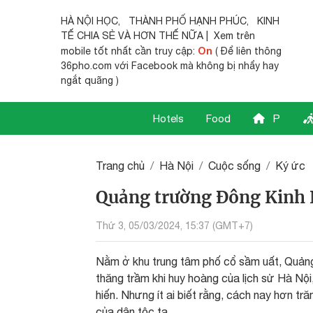
HÀ NỘI HỌC
,
THÀNH PHỐ HẠNH PHÚC
,
KINH
TẾ CHIA SẺ
VÀ HƠN THẾ NỮA | Xem trên
On
mobile tốt nhất cần truy cập:
( Để liên thông
36pho.com với Facebook mà không bị nhẩy hay
ngắt quãng )
Hotels
Food
P
Trang chủ
Hà Nội
Cuộc sống
Ký ức
Quảng trường Đông Kinh 
Thứ 3, 05/03/2024, 15:37 (GMT+7)
Nằm ở khu trung tâm phố cổ sầm uất, Quảng
thăng trầm khi huy hoàng của lịch sử Hà Nộ
hiến. Nhưng ít ai biết rằng, cách nay hơn t
của dân tộc ta.