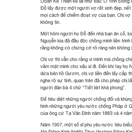
Doãn Kế Thiện kể lại như sau: Ở tỉnh Đông
Đỗ lấy được một người vợ rất xinh đẹp, nết
mọi cách để chiếm đoạt vợ của bạn. Chị vợ
không tin.
Một hôm người họ Đỗ đến nhà bạn ăn cỗ, lú
Nguyễn kia đã đầu độc chồng mình liền trình
rằng không có chứng cớ rõ ràng nên không x
Chị vợ thì vẫn cho rằng vì mình mà chồng c
vằm mặt mình cho xấu xí đi. Đến khi tay h
dừa bên hồ Gươm, chị vợ liền đến lấy cắp thủ
nghe rõ sự tình, quan trên đã cho phép chị lấ
người đàn bà 4 chữ “Tiết liệt khả phong”.
Để tiêu diệt những người chống đối và khủng
hình những người yêu nước chống Pháp ở Qu
của ông cử Tạ Văn Đình năm 1883 và 4 năm 
Năm 1907, một số sĩ phu yêu nước tiêu bi
tên Đông Kinh Nghĩa Thục (trường Đông Kinh