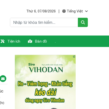
Thứ 6, 07/08/2026
|
Tiếng Việt
Tiện ích
Bản đồ
.
úc
n
ước