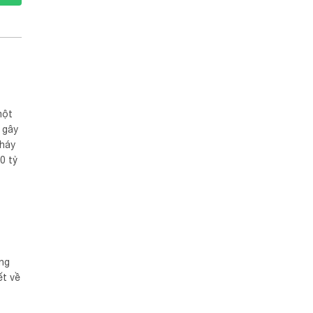
một
 gây
cháy
0 tỷ
sau
ống
ết về