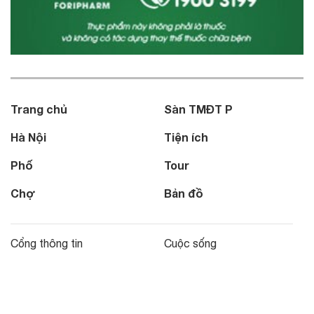
Trang chủ
Sàn TMĐT P
Hà Nội
Tiện ích
Phố
Tour
Chợ
Bản đồ
Cổng thông tin
Cuộc sống
Du lịch
Sức khỏe
Ẩm thực
Đô thị lịch sử