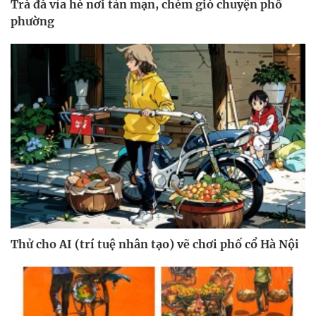
Trà đá vỉa hè nơi tản mạn, chém gió chuyện phố
phường
Thử cho AI (trí tuệ nhân tạo) vẽ chơi phố cổ Hà Nội