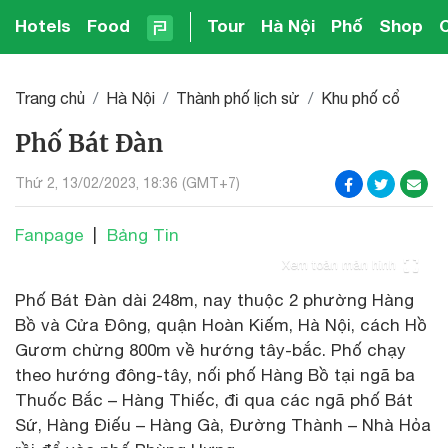
Hotels
Food
Tour
Hà Nội
Phố
Shop
Trang chủ
Hà Nội
Thành phố lịch sử
Khu phố cổ
Phố Bát Đàn
Thứ 2, 13/02/2023, 18:36 (GMT+7)
Fanpage
|
Bảng Tin
Xem toàn màn hình
Phố Bát Đàn dài 248m, nay thuộc 2 phường Hàng
Bồ và Cửa Đông, quận Hoàn Kiếm, Hà Nội, cách Hồ
Gươm chừng 800m về hướng tây-bắc. Phố chạy
theo hướng đông-tây, nối phố Hàng Bồ tại ngã ba
Thuốc Bắc – Hàng Thiếc, đi qua các ngã phố Bát
Sứ, Hàng Điếu – Hàng Gà, Đường Thành – Nhà Hỏa