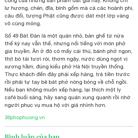
công của những sản phẩm đắt giá này. Không chỉ
lư hương, chén, đĩa, bình gốm mà cả các hoành phi,
câu đối, tượng Phật cũng được dát một lớp vàng
vô cùng mỏng.
Số 49 Bát Đàn là một quán nhỏ, bàn ghế từ nửa
thế kỷ nay vẫn thế, nhưng nổi tiếng với món phở
gia truyền. Ăn ở đó có mấy cái thú, bánh phở ngon,
thịt bò tái tươi rói, thơm ngậy, nước dùng ngọt vị
xương hầm, đúng kiểu phở Hà Nội truyền thống.
Thực khách đến đây phải xếp hàng, trả tiền trước
rồi phải tự tay bê bát phở nóng bỏng về chỗ ngồi.
Nếu bạn không muốn xếp hàng, lại thích một ly
café buổi sáng, hãy sang quán xung quanh rồi nhờ
người phục vụ mua hộ với giá nhỉnh hơn.
36phophuong.vn
Bình luận của bạn