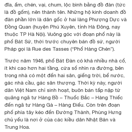
đĩa, ấm, chén, vại, chum, lộc bình bằng đồ đàn (tức
là đồ gốm), nên thành tên. Những hộ kinh doanh đồ
đàn phần lớn là dân gốc ở hai làng Phượng Dực và
Đồng Quan (huyện Phú Xuyên, tỉnh Hà Đông, nay
thuộc TP Hà Nội). Vuông góc với đoạn phố này là
phố Bát Sứ, thời trước chuyên bán đồ sứ, người
Pháp gọi là Rue des Tasses (“Phố Hàng Chén”).
Trước năm 1946, phố Bát Đàn có khá nhiều nhà cổ,
ít khi cao hơn hai tầng, cửa sổ nhìn ra đường, bên
trong nhà có một đến hai sân, giếng trời, bể nước,
gác nhà cầu, gác sân thượng. Thời kỳ này, người
dân Việt Nam chỉ sinh hoạt, buôn bán tấp nập từ
quãng ngã tư Hàng Bồ – Thuốc Bắc – Hàng Thiếc
đến ngã tư Hàng Gà – Hàng Điếu. Còn trên đoạn
phố phía tây kéo đến Đường Thành, Phùng Hưng
chủ yếu là nơi ở của các kiều dân Nhật Bản và
Trung Hoa.