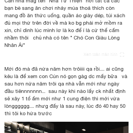
Căn nhà mag tên "Nhà Từ Thiện" nơi tất cả các
bạn bè sang ăn chơi nhảy múa thoả thích còn
mang đồ ăn thức uống, quần áo giày dép, túi xách
đủ mọi thứ trên đời về mà ko bg phải mở mồm ra
xin, chỉ dình lúc mình lơ là ko để í là cứ thế cấm
nhầm thôi chủ nhà có tên " Chó Con Giàu Lòng
Nhân Ái"
Xem toàn màn hình
Mới đó mà đã nửa năm hơn trôiiii qa rồi.... ai cũng
kêu là để xem con Cún nó gọn gàg dc mấy bữa và
sau hơn nửa năm trôi qa nhà vẫn mới như ngày
đầu tiênnnnnnn... sau này khi nào lấy ck nhất định
sẽ xây 1 tổ ấm mới như 1 cung điện thì mới vừa
lòngggggg.... nhưg đấy là sau này, lúc đó 40 hay 50
thì tôi ko hứa trước