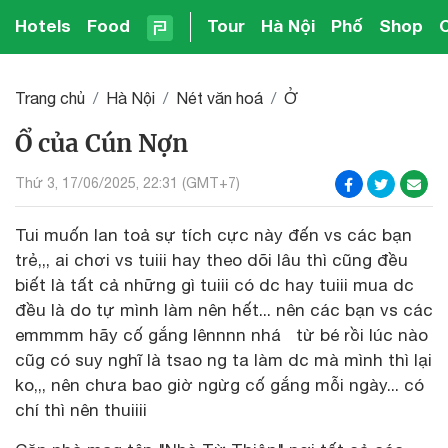
Hotels
Food
Tour
Hà Nội
Phố
Shop
Trang chủ
Hà Nội
Nét văn hoá
Ở
Ổ của Cún Nợn
Thứ 3, 17/06/2025, 22:31 (GMT+7)
Tui muốn lan toả sự tích cực này đến vs các bạn
trẻ,,, ai chơi vs tuiii hay theo dõi lâu thì cũng đều
biết là tất cả những gì tuiii có dc hay tuiii mua dc
đều là do tự mình làm nên hết... nên các bạn vs các
emmmm hãy cố gắng lênnnn nhá từ bé rồi lúc nào
cũg có suy nghĩ là tsao ng ta làm dc mà mình thì lại
ko,,, nên chưa bao giờ ngừg cố gắng mỗi ngày... có
chí thì nên thuiiii