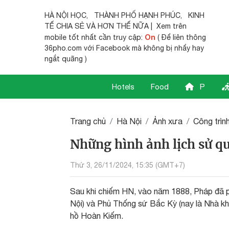
HÀ NỘI HỌC
,
THÀNH PHỐ HẠNH PHÚC
,
KINH
TẾ CHIA SẺ
VÀ HƠN THẾ NỮA | Xem trên
On
mobile tốt nhất cần truy cập:
( Để liên thông
36pho.com với Facebook mà không bị nhẩy hay
ngắt quãng )
Hotels
Food
P
Trang chủ
Hà Nội
Ảnh xưa
Công trìn
Những hình ảnh lịch sử qu
Thứ 3, 26/11/2024, 15:35 (GMT+7)
Sau khi chiếm HN, vào năm 1888, Pháp đã p
Nội) và Phủ Thống sứ Bắc Kỳ (nay là Nhà kh
hồ Hoàn Kiếm.