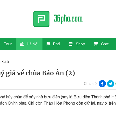
Tour
Hà Nội
Phố
Shop
Chợ
h xưa
ý giá về chùa Báo Ân (2)
Chia sẻ
há hủy chùa để xây nhà bưu điện (nay là Bưu điện Thành phố H
ách Chính phủ). Chỉ còn Tháp Hòa Phong còn giữ lại, nay ở trê