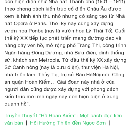
còn hiện diện như Nhà hát Thành phố (1901 – 1911)
theo phong cách kiến trúc cổ điển Châu Âu được
xem là hình ảnh thu nhỏ nhưng có sáng tạo từ Nhà
hát Opera ở Paris. Thời kỳ này cũng xây dựng
vườn hoa Ponbe (nay là vườn hoa Lý Thái Tổ). Cuối
thế kỷ XIX tiếp tục phát triển mạng đường dạo và
hàng cây ven hồ, mở rộng phố Tràng Thi, công trình
Ngân hàng Đông Dương, nhà Bưu điện, dinh thống
sứ, khách sạn Metrople. Từ đầu thế kỷ XX xây dựng
Sở Canh nông (nay là bưu điện), thư viện Hà Nội,
nhà triển lãm, Thủy Tạ, trụ sở Báo HàNôịmới, Công
an quận Hoàn Kiếm… Giai đoạn này nhà ở của
người dân cũng được xây dựng với phong cách
kiến trúc mới mà ngày nay còn hiện diện ở xung
quanh hồ”.
Truyền thuyết “Hồ Hoàn Kiếm”- Một cách đọc liên
văn bản
|
Hội Hướng Thiện đền Ngọc Sơn
|