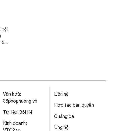
 hội,
g
c để
ứng
Văn hoá:
Liên hệ
36phophuong.vn
Hợp tác bản quyền
Tư liệu:
36HN
Quảng bá
Kinh doanh:
Ủng hộ
VTC2.vn