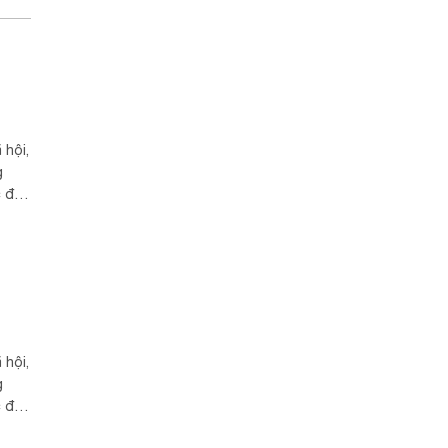
 hội,
g
c để
ứng
 hội,
g
c để
ứng