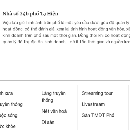
Nhà số 24b phố Tạ Hiện
Việc lưu giữ hình ảnh trên phố là một yêu cầu dưới góc độ quản lý
hoạt động, có thể đánh giá, xem lại tình hình hoạt động văn hóa, xã
kinh doanh trên phố sau một thời gian. Đồng thời khi có hoạt độn
quản lý đô thị, địa ốc, kinh doanh, ...sẽ ít tốn thời gian và nguồn lự
tìm kiếm, bổ sung tài liệu trong danh mục điều tra hiện trạng, đáp 
yêu cầu được diễn ra thuận lợi hơn.
nh xưa
Làng truyền
Streaming tour
thống
ruyền thông
Livestream
Nét văn hoá
uộc sống
Sàn TMĐT Phố
Di sản
ức khỏe