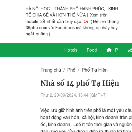
HÀ NỘI HỌC
,
THÀNH PHỐ HẠNH PHÚC
,
KINH
TẾ CHIA SẺ
VÀ HƠN THẾ NỮA | Xem trên
On
mobile tốt nhất cần truy cập:
( Để liên thông
36pho.com với Facebook mà không bị nhẩy hay
ngắt quãng )
Hotels
Food
P
Trang chủ
Phố
Phố Tạ Hiện
Nhà số 14 phố Tạ Hiện
Thứ 2, 23/09/2024, 16:44 (GMT+7)
Việc lưu giữ hình ảnh trên phố là một yêu cầ
hoạt động văn hóa, xã hội, kinh doanh trên p
ốc, kinh doanh, ...sẽ ít tốn thời gian và nguồ
đáp ứng yêu cầu được diễn ra thuận lợi hơn