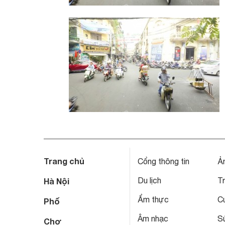
Trang chủ
Cổng thông tin
Ả
Du lịch
T
Hà Nội
Ẩm thực
C
Phố
Âm nhạc
S
Chợ