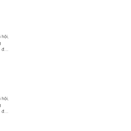
 hội,
g
c để
ứng
 hội,
g
c để
ứng