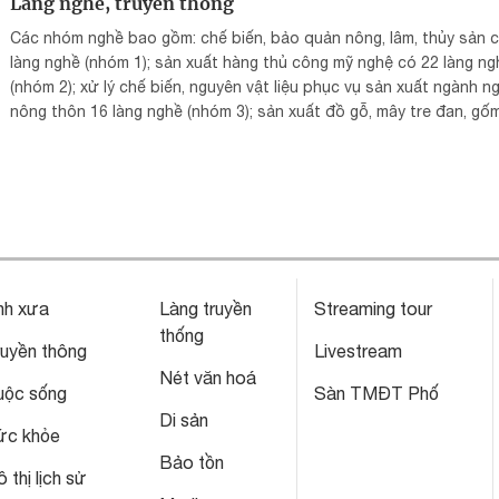
Làng nghề, truyền thống
Các nhóm nghề bao gồm: chế biến, bảo quản nông, lâm, thủy sản 
làng nghề (nhóm 1); sản xuất hàng thủ công mỹ nghệ có 22 làng ng
(nhóm 2); xử lý chế biến, nguyên vật liệu phục vụ sản xuất ngành n
nông thôn 16 làng nghề (nhóm 3); sản xuất đồ gỗ, mây tre đan, gố
thủy tinh, dệt may, sợi, thêu ren, đan lát, cơ khí nhỏ 200 làng nghề
(nhóm 4); sản xuất và kinh doanh sinh vật cảnh có 14 làng nghề (n
5); các dịch vụ phục vụ sản xuất, đời sống dân cư nông thôn 05 là
nghề (nhóm 7). Riêng nhóm 6 - sản xuất muối Hà Nội không có làng
nghề nào.
nh xưa
Làng truyền
Streaming tour
thống
ruyền thông
Livestream
Nét văn hoá
uộc sống
Sàn TMĐT Phố
Di sản
ức khỏe
Bảo tồn
 thị lịch sử