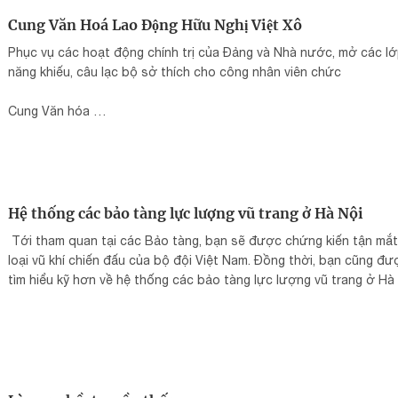
https://www.youtube.com/@TheJapanFoundationVietnam
hn.jpf.go.jp
Cung Văn Hoá Lao Động Hữu Nghị Việt Xô
Phục vụ các hoạt động chính trị của Đảng và Nhà nước, mở các l
năng khiếu, câu lạc bộ sở thích cho công nhân viên chức
Cung Văn hóa
91 Trần Hưng Đạo, Quận Hoàn Kiếm, Thành phố Hà Nội, Hanoi, Vi
083 772 2658
cungvanhoahuunghivietxo@gmail.com
cungvanhoalaodonghuunghivietxo.vn
Hệ thống các bảo tàng lực lượng vũ trang ở Hà Nội
Tới tham quan tại các Bảo tàng, bạn sẽ được chứng kiến tận mắt
loại vũ khí chiến đấu của bộ đội Việt Nam. Đồng thời, bạn cũng đư
tìm hiểu kỹ hơn về hệ thống các bảo tàng lực lượng vũ trang ở Hà