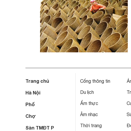
Trang chủ
Cổng thông tin
Ả
Du lịch
T
Hà Nội
Ẩm thực
C
Phố
Âm nhạc
S
Chợ
Thời trang
Đô
Sàn TMĐT P