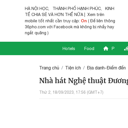
HÀ NỘI HỌC
,
THÀNH PHỐ HẠNH PHÚC
,
KINH
TẾ CHIA SẺ
VÀ HƠN THẾ NỮA | Xem trên
On
mobile tốt nhất cần truy cập:
( Để liên thông
36pho.com với Facebook mà không bị nhẩy hay
ngắt quãng )
Hotels
Food
P
Trang chủ
Tiện ích
Địa danh-Điểm đến
Nhà hát Nghệ thuật Đương
Thứ 2, 18/09/2023, 17:56 (GMT+7)