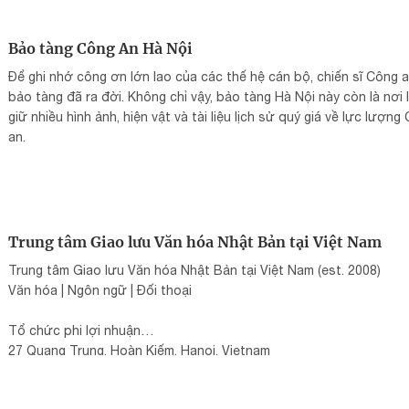
Bảo tàng Công An Hà Nội
Để ghi nhớ công ơn lớn lao của các thế hệ cán bộ, chiến sĩ Công a
bảo tàng đã ra đời. Không chỉ vậy, bảo tàng Hà Nội này còn là nơi 
giữ nhiều hình ảnh, hiện vật và tài liệu lịch sử quý giá về lực lượng
an.
Trung tâm Giao lưu Văn hóa Nhật Bản tại Việt Nam
Trung tâm Giao lưu Văn hóa Nhật Bản tại Việt Nam (est. 2008)
Văn hóa | Ngôn ngữ | Đối thoại
Tổ chức phi lợi nhuận
27 Quang Trung, Hoàn Kiếm, Hanoi, Vietnam
024 3944 7419
jpfhanoi@jpf.go.jp