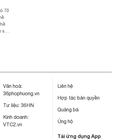
có 70
hề
ghề
m sứ,
hóm
ng
Văn hoá:
Liên hệ
36phophuong.vn
Hợp tác bản quyền
Tư liệu:
36HN
Quảng bá
Kinh doanh:
Ủng hộ
VTC2.vn
Tải ứng dụng App