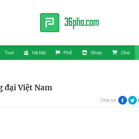
Tour
Hà Nội
Phố
Shop
Chợ
 đại Việt Nam
Chia sẻ