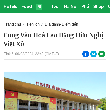
Hotels
Food
Tour
Hà Nội
Phố
Shop
Trang chủ
Tiện ích
Địa danh-Điểm đến
Cung Văn Hoá Lao Động Hữu Nghị
Việt Xô
Thứ 6, 09/08/2024, 22:42 (GMT+7)