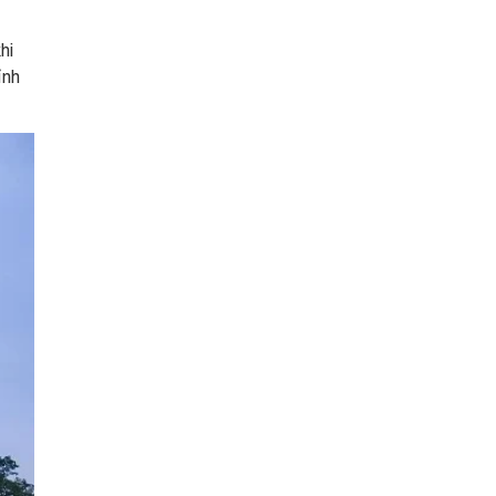
hi
ỉnh