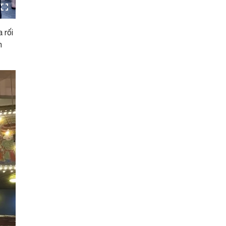
 rối
n