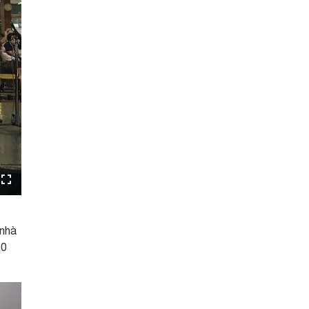
 nhà
50