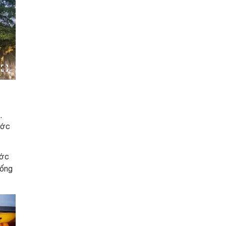
.
ước
ước
hống