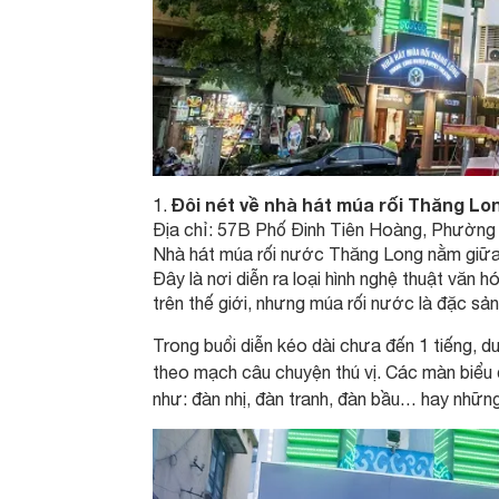
Đôi nét về nhà hát múa rối Thăng Lo
Địa chỉ: 57B Phố Đinh Tiên Hoàng, Phường
Nhà hát múa rối nước Thăng Long nằm giữa
Đây là nơi diễn ra loại hình nghệ thuật văn
trên thế giới, nhưng múa rối nước là đặc sả
Trong buổi diễn kéo dài chưa đến 1 tiếng, 
theo mạch câu chuyện thú vị. Các màn biểu 
như: đàn nhị, đàn tranh, đàn bầu… hay nhữ