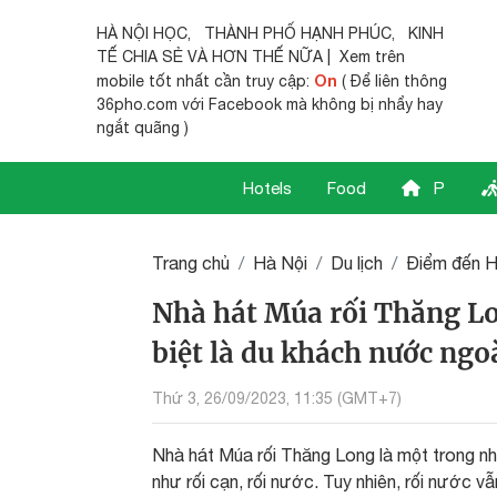
HÀ NỘI HỌC
,
THÀNH PHỐ HẠNH PHÚC
,
KINH
TẾ CHIA SẺ
VÀ HƠN THẾ NỮA | Xem trên
On
mobile tốt nhất cần truy cập:
( Để liên thông
36pho.com với Facebook mà không bị nhẩy hay
ngắt quãng )
Hotels
Food
P
Trang chủ
Hà Nội
Du lịch
Điểm đến H
Nhà hát Múa rối Thăng Lo
biệt là du khách nước ngoà
Thứ 3, 26/09/2023, 11:35 (GMT+7)
Nhà hát Múa rối Thăng Long là một trong nhữ
như rối cạn, rối nước. Tuy nhiên, rối nước vẫ