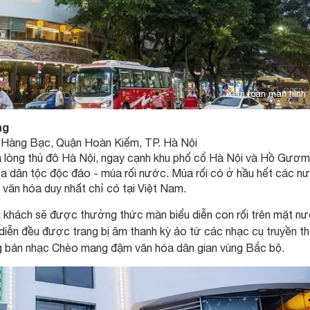
Xem toàn màn hình
ng
 Hàng Bạc, Quận Hoàn Kiếm, TP. Hà Nội
 lòng thủ đô Hà Nội, ngay cạnh khu phố cổ Hà Nội và Hồ Gươm
 hóa dân tộc độc đáo - múa rối nước. Múa rối có ở hầu hết các n
n văn hóa duy nhất chỉ có tại Việt Nam.
du khách sẽ được thưởng thức màn biểu diễn con rối trên mặt n
diễn đều được trang bị âm thanh kỳ ảo từ các nhạc cụ truyền t
ng bản nhạc Chèo mang đậm văn hóa dân gian vùng Bắc bộ.