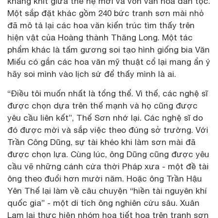
khăng khít giữa thế hệ mới và vốn văn hóa dân tộc.
Một sắp đặt khác gồm 240 bức tranh sơn mài nhỏ
đã mô tả lại các hoa văn kiến trúc tìm thấy trên
hiện vật của Hoàng thành Thăng Long. Một tác
phẩm khác là tấm gương soi tạo hình giống bia Văn
Miếu có gắn các hoa văn mỹ thuật cổ lại mang ẩn ý
hãy soi mình vào lịch sử để thấy mình là ai.
“Điều tôi muốn nhất là tổng thể. Vì thế, các nghệ sĩ
được chọn dựa trên thế mạnh và họ cũng được
yêu cầu liên kết”, Thế Sơn nhớ lại. Các nghệ sĩ do
đó được mời và sắp việc theo đúng sở trường. Với
Trần Công Dũng, sự tài khéo khi làm sơn mài đã
được chọn lựa. Cùng lúc, ông Dũng cũng được yêu
cầu vẽ những cánh cửa thời Pháp xưa - một đề tài
ông theo đuổi hơn mười năm. Hoặc ông Trần Hậu
Yên Thế lại làm về câu chuyện “hiền tài nguyên khí
quốc gia” - một di tích ông nghiên cứu sâu. Xuân
Lam lại thực hiện nhóm họa tiết hoa trên tranh sơn