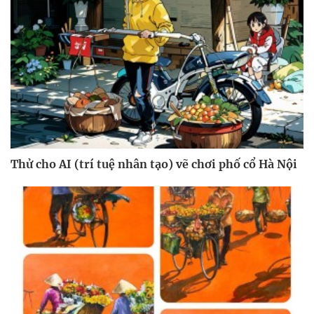
Thử cho AI (trí tuệ nhân tạo) vẽ chơi phố cổ Hà Nội