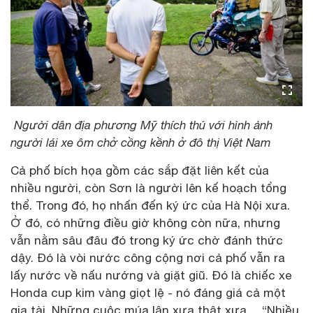
Người dân địa phương Mỹ thích thú với hình ảnh
người lái xe ôm chở cồng kềnh ở đô thị Việt Nam
Cả phố bích họa gồm các sắp đặt liên kết của
nhiều người, còn Sơn là người lên kế hoạch tổng
thể. Trong đó, họ nhấn đến ký ức của Hà Nội xưa.
Ở đó, có những điều giờ không còn nữa, nhưng
vẫn nằm sâu đâu đó trong ký ức chờ đánh thức
dậy. Đó là vòi nước công cộng nơi cả phố vẫn ra
lấy nước về nấu nướng và giặt giũ. Đó là chiếc xe
Honda cup kim vàng giọt lệ - nó đáng giá cả một
gia tài. Những cuộc múa lân xưa thật xưa… “Nhiều