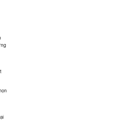
n
ững
t
họn
ại