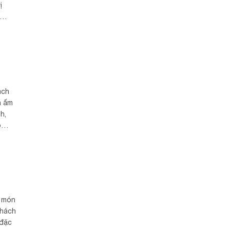
ị
à
ách
n ấm
h,
ồ
c món
khách
 đặc