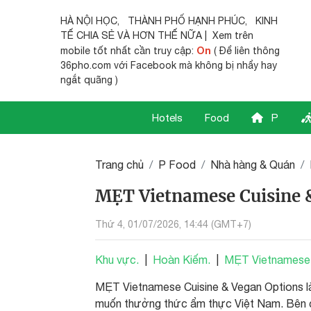
HÀ NỘI HỌC
,
THÀNH PHỐ HẠNH PHÚC
,
KINH
TẾ CHIA SẺ
VÀ HƠN THẾ NỮA | Xem trên
On
mobile tốt nhất cần truy cập:
( Để liên thông
36pho.com với Facebook mà không bị nhẩy hay
ngắt quãng )
Hotels
Food
P
Trang chủ
P Food
Nhà hàng & Quán
MẸT Vietnamese Cuisine &
Thứ 4, 01/07/2026, 14:44 (GMT+7)
Khu vực.
|
Hoàn Kiếm.
|
MẸT Vietnamese C
MẸT Vietnamese Cuisine & Vegan Options là
muốn thưởng thức ẩm thực Việt Nam. Bên c