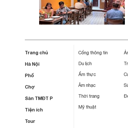
Trang chủ
Cổng thông tin
Ả
Du lịch
T
Hà Nội
Ẩm thực
C
Phố
Âm nhạc
S
Chợ
Thời trang
Đô
Sàn TMĐT P
Mỹ thuật
Tiện ích
Tour