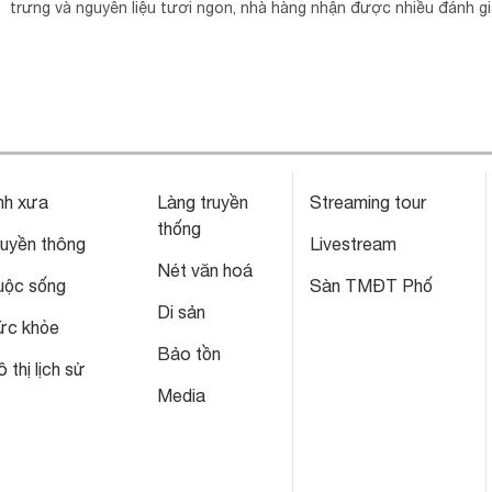
trưng và nguyên liệu tươi ngon, nhà hàng nhận được nhiều đánh g
tích cực về chất lượng món ăn và trải nghiệm ẩm thực.
nh xưa
Làng truyền
Streaming tour
thống
ruyền thông
Livestream
Nét văn hoá
uộc sống
Sàn TMĐT Phố
Di sản
ức khỏe
Bảo tồn
 thị lịch sử
Media