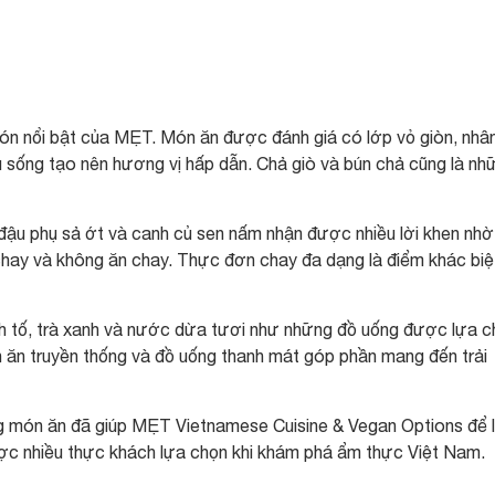
n nổi bật của MẸT. Món ăn được đánh giá có lớp vỏ giòn, nhâ
 sống tạo nên hương vị hấp dẫn. Chả giò và bún chả cũng là nh
 đậu phụ sả ớt và canh củ sen nấm nhận được nhiều lời khen nhờ
chay và không ăn chay. Thực đơn chay đa dạng là điểm khác biệ
h tố, trà xanh và nước dừa tươi như những đồ uống được lựa c
 ăn truyền thống và đồ uống thanh mát góp phần mang đến trải
 món ăn đã giúp MẸT Vietnamese Cuisine & Vegan Options để l
ược nhiều thực khách lựa chọn khi khám phá ẩm thực Việt Nam.