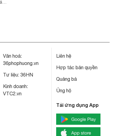
iá
Văn hoá:
Liên hệ
36phophuong.vn
Hợp tác bản quyền
Tư liệu:
36HN
Quảng bá
Kinh doanh:
Ủng hộ
VTC2.vn
Tải ứng dụng App