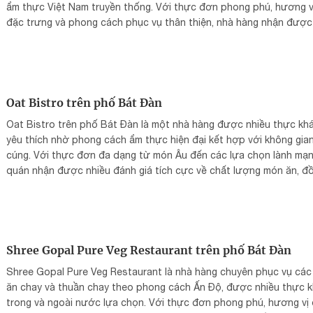
ẩm thực Việt Nam truyền thống. Với thực đơn phong phú, hương v
đặc trưng và phong cách phục vụ thân thiện, nhà hàng nhận được
nhiều đánh giá tích cực và là điểm đến nổi bật trong khu phố cổ H
Nội.
Oat Bistro trên phố Bát Đàn
Oat Bistro trên phố Bát Đàn là một nhà hàng được nhiều thực kh
yêu thích nhờ phong cách ẩm thực hiện đại kết hợp với không gia
cúng. Với thực đơn đa dạng từ món Âu đến các lựa chọn lành mạn
quán nhận được nhiều đánh giá tích cực về chất lượng món ăn, đ
uống và cách trình bày.
Shree Gopal Pure Veg Restaurant trên phố Bát Đàn
Shree Gopal Pure Veg Restaurant là nhà hàng chuyên phục vụ cá
ăn chay và thuần chay theo phong cách Ấn Độ, được nhiều thực 
trong và ngoài nước lựa chọn. Với thực đơn phong phú, hương vị