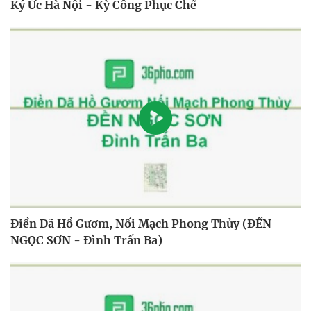
Ký Ức Hà Nội - Kỳ Công Phục Chế
Điền Dã Hồ Gươm, Nối Mạch Phong Thủy (ĐỀN
NGỌC SƠN - Đình Trấn Ba)