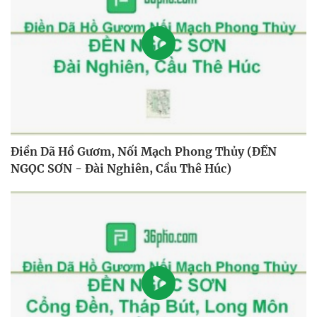
Điền Dã Hồ Gươm, Nối Mạch Phong Thủy (ĐỀN
NGỌC SƠN - Đài Nghiên, Cầu Thê Húc)