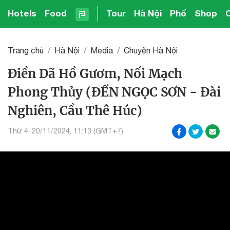
Hotels
Food
Tour
Hà Nội
Phố
Shop
Trang chủ
Hà Nội
Media
Chuyện Hà Nội
Điền Dã Hồ Gươm, Nối Mạch
Phong Thủy (ĐỀN NGỌC SƠN - Đài
Nghiên, Cầu Thê Húc)
Thứ 4, 20/11/2024, 11:13 (GMT+7)