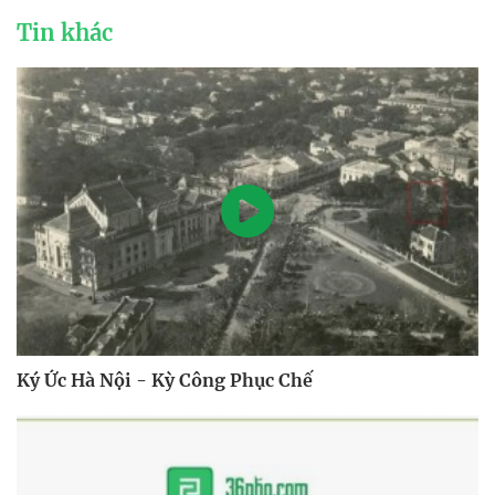
Tin khác
Ký Ức Hà Nội - Kỳ Công Phục Chế