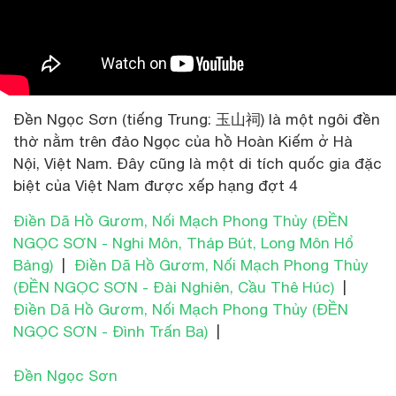
Đền Ngọc Sơn (tiếng Trung: 玉山祠) là một ngôi đền
thờ nằm trên đảo Ngọc của hồ Hoàn Kiếm ở Hà
Nội, Việt Nam. Đây cũng là một di tích quốc gia đặc
biệt của Việt Nam được xếp hạng đợt 4
Điền Dã Hồ Gươm, Nối Mạch Phong Thủy (ĐỀN
NGỌC SƠN - Nghi Môn, Tháp Bút, Long Môn Hổ
Bảng)
|
Điền Dã Hồ Gươm, Nối Mạch Phong Thủy
(ĐỀN NGỌC SƠN - Đài Nghiên, Cầu Thê Húc)
|
Điền Dã Hồ Gươm, Nối Mạch Phong Thủy (ĐỀN
NGỌC SƠN - Đình Trấn Ba)
|
Đền Ngọc Sơn