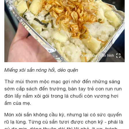
Xem toàn màn hình
Miếng xôi sắn nóng hổi, dẻo quện
Thứ mùi thơm mộc mạc gợi nhớ đến những sáng
sớm cắp sách đến trường, bàn tay trẻ con run run
đón lấy nắm xôi gói trong lá chuối còn vương hơi
ấm của mẹ.
Món xôi sắn không cầu kỳ, nhưng lại có sức quyến
rũ lạ lùng. Từng củ sắn tươi được chọn kỹ - phải là
củ da mịn, dáng thuôn dài thì lõi nhỏ, ít xơ, tránh