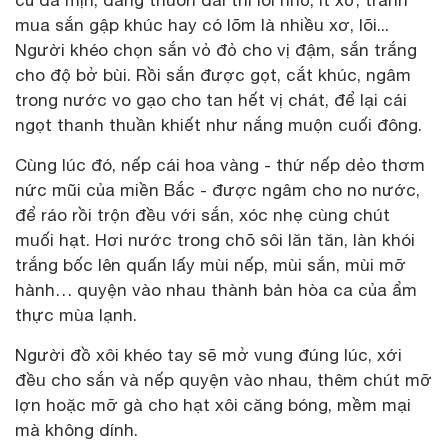
mua sắn gập khúc hay có lõm là nhiều xơ, lõi...
Người khéo chọn sắn vỏ đỏ cho vị đậm, sắn trắng
cho độ bở bùi. Rồi sắn được gọt, cắt khúc, ngâm
trong nước vo gạo cho tan hết vị chát, để lại cái
ngọt thanh thuần khiết như nắng muộn cuối đông.
Cùng lúc đó, nếp cái hoa vàng - thứ nếp dẻo thơm
nức mũi của miền Bắc - được ngâm cho no nước,
để ráo rồi trộn đều với sắn, xóc nhẹ cùng chút
muối hạt. Hơi nước trong chõ sôi lăn tăn, làn khói
trắng bốc lên quấn lấy mùi nếp, mùi sắn, mùi mỡ
hành… quyện vào nhau thành bản hòa ca của ẩm
thực mùa lạnh.
Người đồ xôi khéo tay sẽ mở vung đúng lúc, xới
đều cho sắn và nếp quyện vào nhau, thêm chút mỡ
lợn hoặc mỡ gà cho hạt xôi căng bóng, mềm mại
mà không dính.