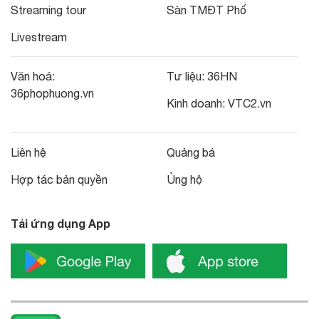
Streaming tour
Sàn TMĐT Phố
Livestream
Văn hoá:
Tư liệu:
36HN
36phophuong.vn
Kinh doanh:
VTC2.vn
Liên hệ
Quảng bá
Hợp tác bản quyền
Ủng hộ
Tải ứng dụng App