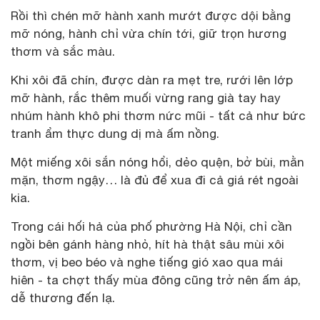
Rồi thì chén mỡ hành xanh mướt được dội bằng
mỡ nóng, hành chỉ vừa chín tới, giữ trọn hương
thơm và sắc màu.
Khi xôi đã chín, được dàn ra mẹt tre, rưới lên lớp
mỡ hành, rắc thêm muối vừng rang già tay hay
nhúm hành khô phi thơm nức mũi - tất cả như bức
tranh ẩm thực dung dị mà ấm nồng.
Một miếng xôi sắn nóng hổi, dẻo quện, bở bùi, mằn
mặn, thơm ngậy… là đủ để xua đi cả giá rét ngoài
kia.
Trong cái hối hả của phố phường Hà Nội, chỉ cần
ngồi bên gánh hàng nhỏ, hít hà thật sâu mùi xôi
thơm, vị beo béo và nghe tiếng gió xao qua mái
hiên - ta chợt thấy mùa đông cũng trở nên ấm áp,
dễ thương đến lạ.