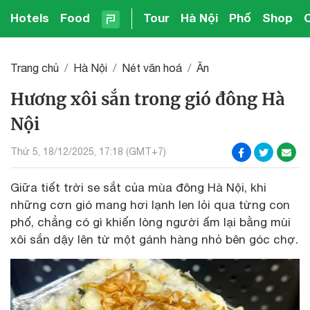
Hotels
Food
Tour
Hà Nội
Phố
Shop
Trang chủ
Hà Nội
Nét văn hoá
Ăn
Hương xôi sắn trong gió đông Hà
Nội
Thứ 5, 18/12/2025, 17:18 (GMT+7)
Giữa tiết trời se sắt của mùa đông Hà Nội, khi
những cơn gió mang hơi lạnh len lỏi qua từng con
phố, chẳng có gì khiến lòng người ấm lại bằng mùi
xôi sắn dậy lên từ một gánh hàng nhỏ bên góc chợ.