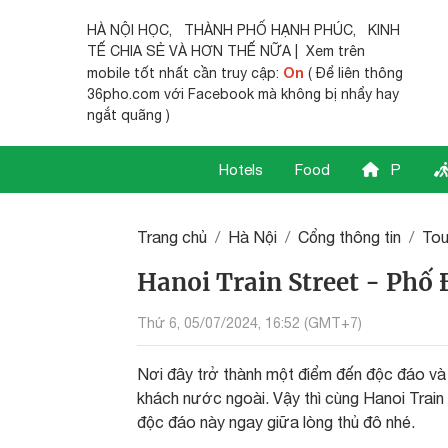
HÀ NỘI HỌC
,
THÀNH PHỐ HẠNH PHÚC
,
KINH
TẾ CHIA SẺ
VÀ HƠN THẾ NỮA | Xem trên
On
mobile tốt nhất cần truy cập:
( Để liên thông
36pho.com với Facebook mà không bị nhẩy hay
ngắt quãng )
Hotels
Food
P
Trang chủ
Hà Nội
Cổng thông tin
Tou
Hanoi Train Street - Phố
Thứ 6, 05/07/2024, 16:52 (GMT+7)
Nơi đây trở thành một điểm đến độc đáo và 
khách nước ngoài. Vậy thì cùng Hanoi Train 
độc đáo này ngay giữa lòng thủ đô nhé.