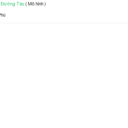
 Đường Tàu
( Mô hình )
Phú