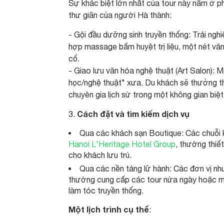
Sự khác biệt lớn nhất của tour này nằm ở 
thư giãn của người Hà thành:
- Gội đầu dưỡng sinh truyền thống: Trải nghi
hợp massage bấm huyệt trị liệu, một nét v
cổ.
- Giao lưu văn hóa nghệ thuật (Art Salon): 
học/nghệ thuật" xưa. Du khách sẽ thưởng th
chuyên gia lịch sử trong một không gian biệt
Cách đặt và tìm kiếm dịch vụ
3.
Qua các khách sạn Boutique: Các chuỗi kh
Hanoi L'Heritage Hotel Group
, thường thiế
cho khách lưu trú.
Qua các nền tảng lữ hành: Các đơn vị nh
thường cung cấp các tour nửa ngày hoặc một 
làm tóc truyền thống.
Một lịch trình cụ thể
: