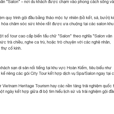
phần "Salon" – nơi du khách được chạm vào phong cách sống và
ệm quy trình gội đầu bằng thảo mộc tự nhiên (bồ kết, sả, bưởi) k
ăn hóa chăm sóc sức khỏe rất được ưa chuộng tại các salon khu
Một số tour cao cấp biến tấu chữ "Salon" theo nghĩa "Salon văn
ức trà chiều, nghe ca trù, hoặc trò chuyện với các nghệ nhân,
 thự cổ kính.
ách sạn di sản nổi tiếng tại khu vực Hoàn Kiếm, tiêu biểu như
t kế riêng các gói City Tour kết hợp dịch vụ Spa/Salon ngay tại 
ư Vietnam Heritage Tourism hay các nền tảng trải nghiệm quốc 
ngày kết hợp giữa đi bộ tìm hiểu lịch sử và trải nghiệm gội đầ