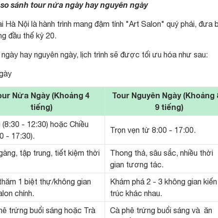
à so sánh tour nửa ngày hay nguyên ngày
ại Hà Nội là hành trình mang đậm tính "Art Salon" quý phái, đưa 
g đầu thế kỷ 20.
 ngày hay nguyên ngày, lịch trình sẽ được tối ưu hóa như sau:
ngày
our Nửa Ngày (Khoảng 4
Tour Nguyên Ngày (Khoảng 8
tiếng)
9 tiếng)
 (8:30 - 12:30) hoặc Chiều
Trọn vẹn từ 8:00 - 17:00.
0 - 17:30).
àng, tập trung, tiết kiệm thời
Thong thả, sâu sắc, nhiều thời
gian tương tác.
thăm 1 biệt thự/không gian
Khám phá 2 - 3 không gian kiến
alon chính.
trúc khác nhau.
hê trứng buổi sáng hoặc Trà
Cà phê trứng buổi sáng và ăn