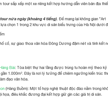
 tour sắp xếp một xe riêng kết hợp hướng dẫn viên bản địa thiế
i tour nửa ngày (khoảng 4 tiếng)
. Để mang lại không gian "Art
ể lựa chọn 1 trong 2 khu vực di sản biểu trưng của Hà Nội dưới đ
iếm
hố cổ, sự giao thoa văn hóa Đông Dương đậm nét và tính kết n
Hàng Bài
: Tòa biệt thự hai tầng được trùng tu hoàn mỹ theo kỹ
 gần 1.000m². Đây là nơi lý tưởng để chiêm ngưỡng kiến trúc t
 đàm đạo văn hóa.
ion
(Hàng Buồm): Một tổ hợp nghệ thuật độc đáo nằm trong kh
i họa, điêu khắc đương đại kết hợp giữ gìn các giá trị di sản.