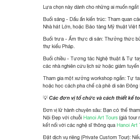
Lựa chọn này dành cho những ai muốn ngắt k
Buổi sáng - Dấu ấn kiến trúc: Tham quan cá
Nhà hát Lớn, hoặc Bảo tàng Mỹ thuật Việt 
Buổi trưa - Ẩm thực di sản: Thưởng thức bữ
thự kiểu Pháp.
Buổi chiều - Tương tác Nghệ thuật & Tự tay
các nhà nghiên cứu lịch sử hoặc giám tuyể
Tham gia một xưởng workshop ngắn: Tự tay 
hoặc học cách pha chế cà phê di sản Đôn
Các đơn vị tổ chức và cách thiết kế to
💡
Đơn vị lữ hành chuyên sâu: Bạn có thể tham
Nội Đẹp với chuỗi
Hanoi Art Tours
(giá tour
kết nối với các nghệ sĩ thông qua
Hanoi Art 
Đặt dịch vụ riêng (Private Custom Tour): Nế