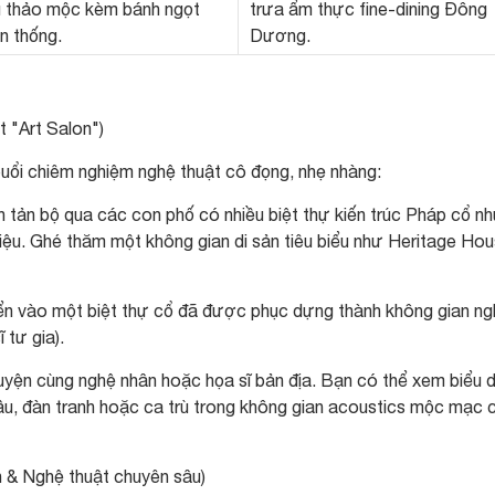
u thảo mộc kèm bánh ngọt
trưa ẩm thực fine-dining Đông
n thống.
Dương.
t "Art Salon")
ổi chiêm nghiệm nghệ thuật cô đọng, nhẹ nhàng:
 tản bộ qua các con phố có nhiều biệt thự kiến trúc Pháp cổ n
u. Ghé thăm một không gian di sản tiêu biểu như Heritage Ho
uyển vào một biệt thự cổ đã được phục dựng thành không gian n
 tư gia).
huyện cùng nghệ nhân hoặc họa sĩ bản địa. Bạn có thể xem biểu d
ầu, đàn tranh hoặc ca trù trong không gian acoustics mộc mạc 
ản & Nghệ thuật chuyên sâu)