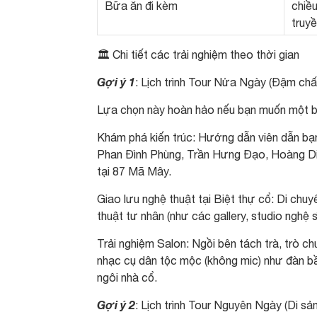
Bữa ăn đi kèm
chiề
truyề
🏛️ Chi tiết các trải nghiệm theo thời gian
Gợi ý 1
: Lịch trình Tour Nửa Ngày (Đậm chấ
Lựa chọn này hoàn hảo nếu bạn muốn một bu
Khám phá kiến trúc: Hướng dẫn viên dẫn bạn
Phan Đình Phùng, Trần Hưng Đạo, Hoàng Diệ
tại 87 Mã Mây.
Giao lưu nghệ thuật tại Biệt thự cổ: Di ch
thuật tư nhân (như các gallery, studio nghệ sĩ
Trải nghiệm Salon: Ngồi bên tách trà, trò c
nhạc cụ dân tộc mộc (không mic) như đàn b
ngôi nhà cổ.
Gợi ý 2
: Lịch trình Tour Nguyên Ngày (Di s