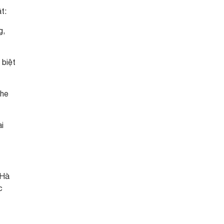
t:
g,
 biệt
ghe
i
 Hà
c