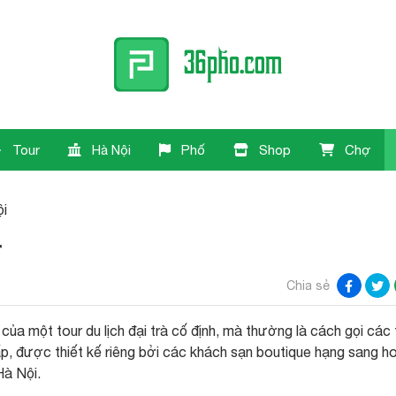
Tour
Hà Nội
Phố
Shop
Chợ
ội
r
Chia sẻ
của một tour du lịch đại trà cố định, mà thường là cách gọi các 
ấp, được thiết kế riêng bởi các khách sạn boutique hạng sang h
Hà Nội.