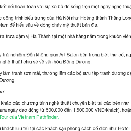
ết nối hoàn toàn với sự xô bồ để sống trọn một ngày nghệ thuậ
c công trình biểu trưng của Hà Nội như Hoàng thành Thăng Lon
Nam để hiểu sâu về dòng chảy mỹ thuật bản địa.
a trưa đậm vị Hà Thành tại một nhà hàng nằm trong khuôn viên
 trải nghiệm:Đến không gian Art Salon bên trong biệt thự cổ, n
n nghệ thuật chia sẻ về văn hóa Đông Dương.
làm tranh sơn mài, thưởng lãm các bộ sưu tập tranh đương đạ
g Dương.
ur
 khảo các chương trình nghệ thuật chuyên biệt tại các bên như
 nửa ngày dao động từ 500.000 đến 1.500.000 VNĐ/khách), hoặ
Tour của Vietnam Pathfinder.
u khách lưu trú tại các khách sạn phong cách cổ điển như Hotel