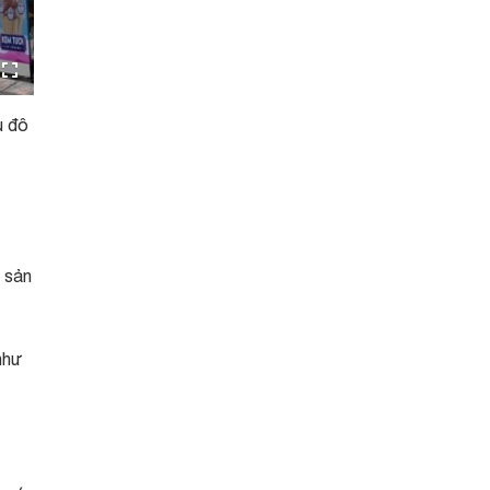
ủ đô
i sản
như