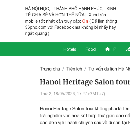
HÀ NỘI HỌC
,
THÀNH PHỐ HẠNH PHÚC
,
KINH
TẾ CHIA SẺ
VÀ HƠN THẾ NỮA | Xem trên
On
mobile tốt nhất cần truy cập:
( Để liên thông
36pho.com với Facebook mà không bị nhẩy hay
ngắt quãng )
Hotels
Food
P
Trang chủ
Tiện ích
Tư vấn du lịch Hà N
Hanoi Heritage Salon tou
Thứ 2, 18/05/2026, 17:27 (GMT+7)
Hanoi Heritage Salon tour không phải là tên 
trải nghiệm văn hóa kết hợp thư giãn cao c
các đơn vị lữ hành chuyên sâu về di sản tại 