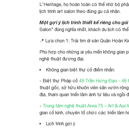
L'Heritage, họ hoàn toàn có thể nhờ bộ phận
lịch trình art salon theo đúng gu cá nhân.
Một gợi ý lịch trình thiết kế riêng cho gó
Salon" đúng nghĩa nhất, khách du lịch có th
📍 Lựa chọn 1: Trái tim di sản Quận Hoàn K
Phù hợp cho những ai yêu mến không gian p
nghệ thuật đương đại.
Không gian biệt thự cổ điểm nhấn:
- Biệt thự Pháp cổ
49 Trần Hưng Đạo - 46 
thuật gốc, sở hữu khuôn viên sân vườn rộng
địa, tham quan triển lãm ảnh tư liệu và ngồi
-
T
rung tâm nghệ thuật Area 75 – Art & Auct
gian cổ kính, chuyên tổ chức các triển lãm hộ
Lịch trình gợi ý