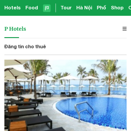
Hotels
Food
Tour
Hà Nội
Phố
Shop
P Hotels
Đăng tin cho thuê