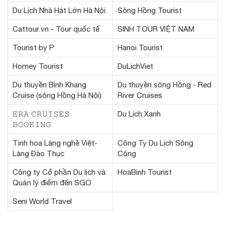
Du Lịch Nhà Hát Lớn Hà Nội
Sông Hồng Tourist
Cattour.vn - Tour quốc tế
SINH TOUR VIỆT NAM
Tourist by P
Hanoi Tourist
Homey Tourist
DuLichViet
Du thuyền Bình Khang
Du thuyền sông Hồng - Red
Cruise (sông Hồng Hà Nội)
River Cruises
𝙴𝚁𝙰 𝙲𝚁𝚄𝙸𝚂𝙴𝚂
Du Lịch Xanh
𝙱𝙾𝙾𝙺𝙸𝙽𝙶
Tinh hoa Làng nghề Việt-
Công Ty Du Lịch Sông
Làng Đào Thục
Công
Công ty Cổ phần Du lịch và
HoaBinh Tourist
Quản lý điểm đến SGO
Seni World Travel