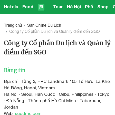
Hotels
Food
Tour
Hà Nội
Phố
Shop
Trang chủ
Sàn Online Du Lịch
Công ty Cổ phần Du lịch và Quản lý điểm đến SGO
Công ty Cổ phần Du lịch và Quản lý
điểm đến SGO
Bảng tin
Địa chỉ: Tầng 3, HPC Landmark 105 Tố Hữu, La Khê,
Hà Đông, Hanoi, Vietnam
Hà Nội · Seoul, Hàn Quốc · Cebu, Philippines · Tokyo
· Đà Nẵng · Thành phố Hồ Chí Minh · Tabarbaur,
Jordan
Web:
sgodmc.com