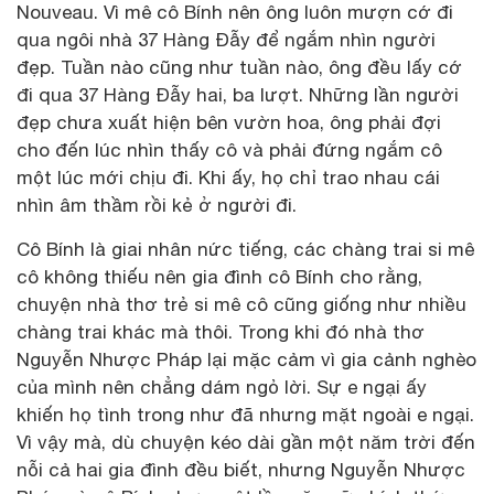
Nouveau. Vì mê cô Bính nên ông luôn mượn cớ đi
qua ngôi nhà 37 Hàng Đẫy để ngắm nhìn người
đẹp. Tuần nào cũng như tuần nào, ông đều lấy cớ
đi qua 37 Hàng Đẫy hai, ba lượt. Những lần người
đẹp chưa xuất hiện bên vườn hoa, ông phải đợi
cho đến lúc nhìn thấy cô và phải đứng ngắm cô
một lúc mới chịu đi. Khi ấy, họ chỉ trao nhau cái
nhìn âm thầm rồi kẻ ở người đi.
Cô Bính là giai nhân nức tiếng, các chàng trai si mê
cô không thiếu nên gia đình cô Bính cho rằng,
chuyện nhà thơ trẻ si mê cô cũng giống như nhiều
chàng trai khác mà thôi. Trong khi đó nhà thơ
Nguyễn Nhược Pháp lại mặc cảm vì gia cảnh nghèo
của mình nên chẳng dám ngỏ lời. Sự e ngại ấy
khiến họ tình trong như đã nhưng mặt ngoài e ngại.
Vì vậy mà, dù chuyện kéo dài gần một năm trời đến
nỗi cả hai gia đình đều biết, nhưng Nguyễn Nhược