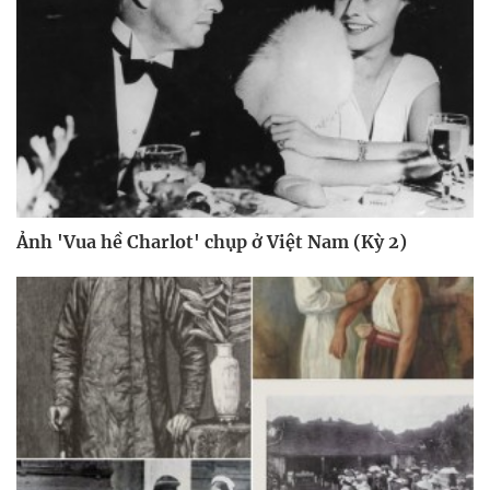
Ảnh 'Vua hề Charlot' chụp ở Việt Nam (Kỳ 2)