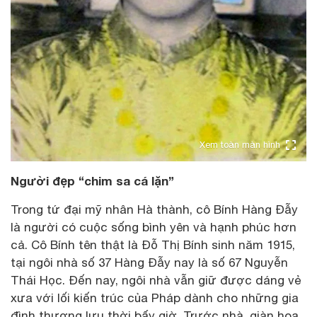
Xem toàn màn hình
Người đẹp “chim sa cá lặn”
Trong tứ đại mỹ nhân Hà thành, cô Bính Hàng Đẫy
là người có cuộc sống bình yên và hạnh phúc hơn
cả. Cô Bính tên thật là Đỗ Thị Bính sinh năm 1915,
tại ngôi nhà số 37 Hàng Đẫy nay là số 67 Nguyễn
Thái Học. Đến nay, ngôi nhà vẫn giữ được dáng vẻ
xưa với lối kiến trúc của Pháp dành cho những gia
đình thượng lưu thời bấy giờ. Trước nhà, giàn hoa