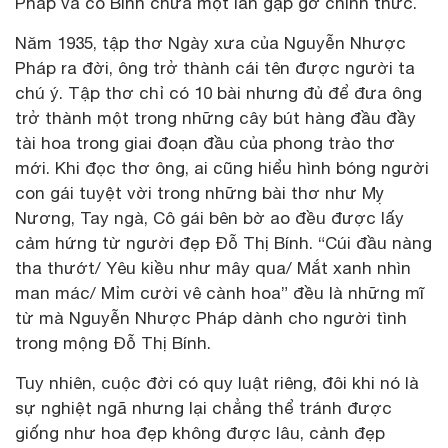
Pháp và cô Bính chưa một lần gặp gỡ chính thức.
Năm 1935, tập thơ Ngày xưa của Nguyễn Nhược
Pháp ra đời, ông trở thành cái tên được người ta
chú ý. Tập thơ chỉ có 10 bài nhưng đủ để đưa ông
trở thành một trong những cây bút hàng đầu đầy
tài hoa trong giai đoạn đầu của phong trào thơ
mới. Khi đọc thơ ông, ai cũng hiểu hình bóng người
con gái tuyệt vời trong những bài thơ như Mỵ
Nương, Tay ngà, Cô gái bên bờ ao đều được lấy
cảm hứng từ người đẹp Đỗ Thị Bính. “Cúi đầu nàng
tha thướt/ Yêu kiều như mây qua/ Mắt xanh nhìn
man mác/ Mỉm cười vê cành hoa” đều là những mĩ
từ mà Nguyễn Nhược Pháp dành cho người tình
trong mộng Đỗ Thị Bính.
Tuy nhiên, cuộc đời có quy luật riêng, đôi khi nó là
sự nghiệt ngã nhưng lại chẳng thể tránh được
giống như hoa đẹp không được lâu, cảnh đẹp