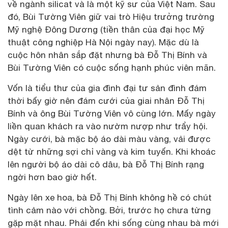
về ngành silicat và là một kỹ sư của Việt Nam. Sau
đó, Bùi Tường Viên giữ vai trò Hiệu trưởng trường
Mỹ nghệ Đông Dương (tiền thân của đại học Mỹ
thuật công nghiệp Hà Nội ngày nay). Mặc dù là
cuộc hôn nhân sắp đặt nhưng bà Đỗ Thị Bính và
Bùi Tường Viên có cuộc sống hạnh phúc viên mãn.
Vốn là tiểu thư của gia đình đại tư sản đình đám
thời bấy giờ nên đám cưới của giai nhân Đỗ Thị
Bính và ông Bùi Tường Viên vô cùng lớn. Mấy ngày
liền quan khách ra vào nườm nượp như trẩy hội.
Ngày cưới, bà mặc bộ áo dài màu vàng, vải được
dệt từ những sợi chỉ vàng và kim tuyến. Khi khoác
lên người bộ áo dài cô dâu, bà Đỗ Thị Bính rạng
ngời hơn bao giờ hết.
Ngày lên xe hoa, bà Đỗ Thị Bính không hề có chút
tình cảm nào với chồng. Bởi, trước họ chưa từng
gặp mặt nhau. Phải đến khi sống cùng nhau bà mới