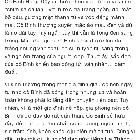
Cô Bính Hàng Đẫy sở hữu nhan sắc được ví khiến
“chim sa cá lặn”. Với nước da trắng ngần, đôi mắt
bồ câu, gương mặt thanh tú và vóc dáng mảnh
mai. Cô Bính thường xuyên mặc áo màu đen và dù
là áo dài tay hay ngắn tay thì vẫn là tông đen sang
trọng. Màu đen giúp cô Bình khoe được làn da
trắng nhưng vẫn toát lên sự huyền bí, sang trọng
và nghiêm trang của người đẹp. Thuở ấy, sắc đẹp
của cô Bính khiến bao công tử, văn nhân… đắm
đuối.
Vì sinh trưởng trong một gia đình giàu có nên ngay
từ nhỏ cô Bính đã sống trong nhung lụa và hoàn
toàn không phải lo lắng đến chuyện tiền bạc. Tuy
nhiên, vì là một gia đình nề nếp, gia phong nên cô
Bính được dạy dỗ rất cẩn thận. Cô Bính sở hữu
đầy đủ những phẩm chất công, dung, ngôn, hạnh,
sự trầm tĩnh, khôn khéo, dịu hiền mà trí tuệ. Cũng vì
điều này mà dù là người đẹp nức tiếng Hà Thành