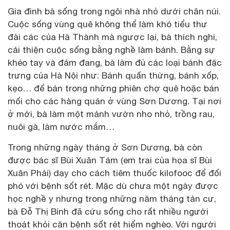
Gia đình bà sống trong ngôi nhà nhỏ dưới chân núi.
Cuộc sống vùng quê không thể làm khó tiểu thư
đài các của Hà Thành mà ngược lại, bà thích nghi,
cải thiện cuộc sống bằng nghề làm bánh. Bằng sự
khéo tay và đảm đang, bà làm đủ các loại bánh đặc
trưng của Hà Nội như: Bánh quấn thừng, bánh xốp,
kẹo… để bán trong những phiên chợ quê hoặc bán
mối cho các hàng quán ở vùng Sơn Dương. Tại nơi
ở mới, bà làm một mảnh vườn nho nhỏ, trồng rau,
nuôi gà, làm nước mắm…
Trong những ngày tháng ở Sơn Dương, bà còn
được bác sĩ Bùi Xuân Tám (em trai của họa sĩ Bùi
Xuân Phái) dạy cho cách tiêm thuốc kilofooc để đối
phó với bệnh sốt rét. Mặc dù chưa một ngày được
học nghề y nhưng trong những năm tháng tản cư,
bà Đỗ Thị Bính đã cứu sống cho rất nhiều người
thoát khỏi căn bệnh sốt rét hiểm nghèo. Với người