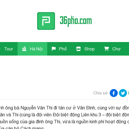
Tour
Hà Nội
Phố
Shop
Chợ
Chia sẻ
ình ông bà Nguyễn Văn Thi đi tản cư ở Vân Đình, cùng với sự đồ
n và Thi (cùng là đội viên Đội biệt động Liên khu 3 – đội biệt độ
ồn sống của gia đình ông Thi, vừa là nguồn kinh phí hoạt động
 của cán bộ Cách mạng.