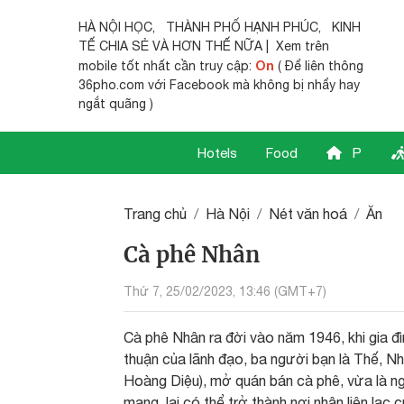
HÀ NỘI HỌC
,
THÀNH PHỐ HẠNH PHÚC
,
KINH
TẾ CHIA SẺ
VÀ HƠN THẾ NỮA | Xem trên
On
mobile tốt nhất cần truy cập:
( Để liên thông
36pho.com với Facebook mà không bị nhẩy hay
ngắt quãng )
Hotels
Food
P
Trang chủ
Hà Nội
Nét văn hoá
Ăn
Cà phê Nhân
Thứ 7, 25/02/2023, 13:46 (GMT+7)
Cà phê Nhân ra đời vào năm 1946, khi gia đ
thuận của lãnh đạo, ba người bạn là Thế, Nhâ
Hoàng Diệu), mở quán bán cà phê, vừa là ngu
mạng, lại có thể trở thành nơi nhận liên lạc