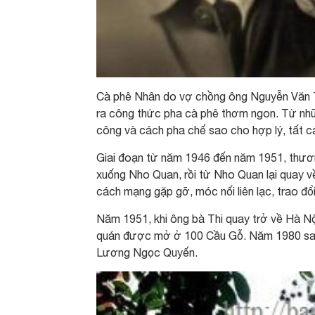
Cà phê Nhân do vợ chồng ông Nguyễn Văn Thi
ra công thức pha cà phê thơm ngon. Từ nhữ
công và cách pha chế sao cho hợp lý, tất 
Giai đoạn từ năm 1946 đến năm 1951, thươn
xuống Nho Quan, rồi từ Nho Quan lại quay v
cách mạng gặp gỡ, móc nối liên lạc, trao đổi
Năm 1951, khi ông bà Thi quay trở về Hà Nộ
quán được mở ở 100 Cầu Gỗ. Năm 1980 sau k
Lương Ngọc Quyến.