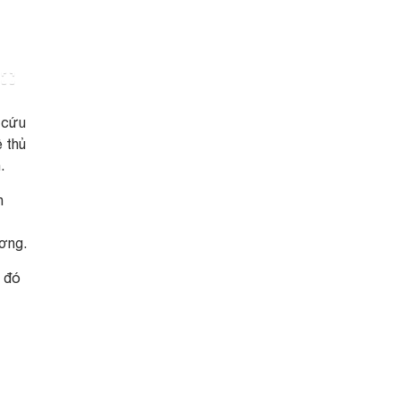
 cứu
 thủ
.
h
ương.
y đó