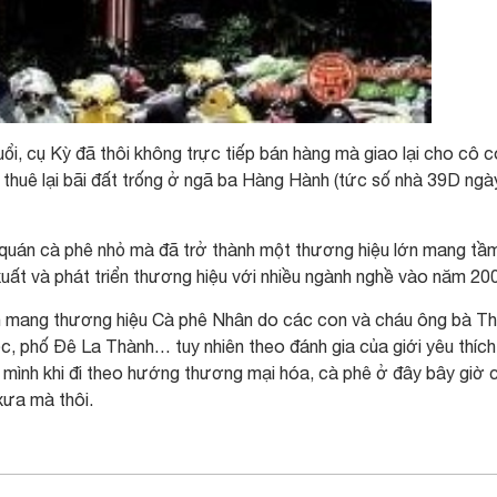
uổi, cụ Kỳ đã thôi không trực tiếp bán hàng mà giao lại cho cô 
thuê lại bãi đất trống ở ngã ba Hàng Hành (tức số nhà 39D ngà
 quán cà phê nhỏ mà đã trở thành một thương hiệu lớn mang tầ
ất và phát triển thương hiệu với nhiều ngành nghề vào năm 20
n mang thương hiệu Cà phê Nhân do các con và cháu ông bà Th
 phố Đê La Thành… tuy nhiên theo đánh gia của giới yêu thích
 mình khi đi theo hướng thương mại hóa, cà phê ở đây bây giờ 
xưa mà thôi.