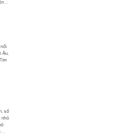
ón
tối
 nổi
n Âu,
 Tim
h, số
ô nhỏ
mô
c