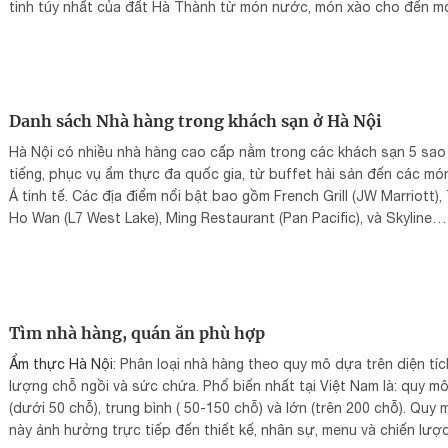
tinh túy nhất của đất Hà Thành từ món nước, món xào cho đến m
ngọt ăn chơi.
Dưới đây là gợi ý lịch trình tour ẩm thực đi bộ tự túc từ sáng đến 
giúp bạn càn quét trọn vẹn phố Bát Đàn:
Danh sách Nhà hàng trong khách sạn ở Hà Nội
Hà Nội có nhiều nhà hàng cao cấp nằm trong các khách sạn 5 sao
tiếng, phục vụ ẩm thực đa quốc gia, từ buffet hải sản đến các mó
Á tinh tế. Các địa điểm nổi bật bao gồm French Grill (JW Marriott),
Ho Wan (L7 West Lake), Ming Restaurant (Pan Pacific), và Skyline
Restaurant (La Siesta)...
Tìm nhà hàng, quán ăn phù hợp
Ẩm thực Hà Nội
: Phân loại nhà hàng theo quy mô dựa trên diện tíc
lượng chỗ ngồi và sức chứa. Phổ biến nhất tại Việt Nam là: quy m
(dưới 50 chỗ), trung bình ( 50-150 chỗ) và lớn (trên 200 chỗ). Quy 
này ảnh hưởng trực tiếp đến thiết kế, nhân sự, menu và chiến lượ