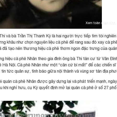
Xem toàn màn hình
 và bà Trần Thị Thanh Kỳ là hai người trực tiếp tìm tòi nghiên
ng khâu như chọn nguyên liệu cà phê để rang sau đó xay cà phê
cả đã tạo nên thương hiệu cà phê thơm ngon đặc trưng của quán
g hiệu cà phê Nhân theo gia đình ông bà Thi tản cư từ Vân Đìn
ề Hà Nội. Cà phê Nhân như một “căn cứ bí mất” để các chiến sĩ
 tin tức quân sự, tình báo giữa nội thành và vùng sơ tán địa ph
i quán cà phê Nhân được gây dựng lại và phát triển mạnh, ngà
hi nghỉ hưu, cụ Kỳ quyết định mở lại quán cà phê ở số 27 phố