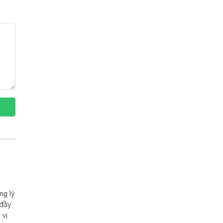
ng lý
 đầy
 vị