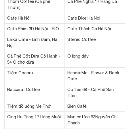
Thom Coffee (Cà phê
Cà Phê Nghĩa 17 Hàng Da
Thơm)
Cafe Hà Nội
Cafe Bike Ha Noi
Cafe Phim 3D Hà Nội - RIO
Cafe Thánh Ca Hà Nội
Laika Cafe - Linh Đàm, Hà
Stereo Coffee
Nội
Cà Phê Cốt Dừa Cô Hạnh -
Ô long đây
54 Ô chợ dừa
Tiệm Cocoru
HanoiinMe - Flower & Book
Cafe
Baccarat Coffee
Coffee 68 - Cà Phê Sáu
Tám
Tiệm đồ uống Mẹ Phở
Bien Café
Cing Hu Tang 17 Hàng Muối
Mun coffee 62Nguyễn Chí
Thanh