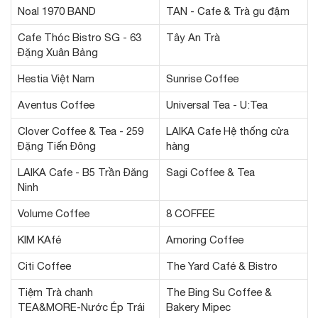
Noal 1970 BAND
TAN - Cafe & Trà gu đậm
Cafe Thóc Bistro SG - 63
Tây An Trà
Đặng Xuân Bảng
Hestia Việt Nam
Sunrise Coffee
Aventus Coffee
Universal Tea - U:Tea
Clover Coffee & Tea - 259
LAIKA Cafe Hệ thống cửa
Đặng Tiến Đông
hàng
LAIKA Cafe - B5 Trần Đăng
Sagi Coffee & Tea
Ninh
Volume Coffee
8 COFFEE
KIM KAfé
Amoring Coffee
Citi Coffee
The Yard Café & Bistro
Tiệm Trà chanh
The Bing Su Coffee &
TEA&MORE-Nước Ép Trái
Bakery Mipec