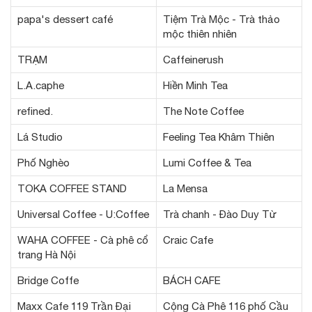
papa's dessert café
Tiệm Trà Mộc - Trà thảo
mộc thiên nhiên
TRẠM
Caffeinerush
L.A.caphe
Hiền Minh Tea
refined.
The Note Coffee
Lá Studio
Feeling Tea Khâm Thiên
Phố Nghèo
Lumi Coffee & Tea
TOKA COFFEE STAND
La Mensa
Universal Coffee - U:Coffee
Trà chanh - Đào Duy Từ
WAHA COFFEE - Cà phê cổ
Craic Cafe
trang Hà Nội
Bridge Coffe
BÁCH CAFE
Maxx Cafe 119 Trần Đại
Cộng Cà Phê 116 phố Cầu