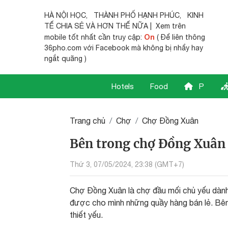
HÀ NỘI HỌC
,
THÀNH PHỐ HẠNH PHÚC
,
KINH
TẾ CHIA SẺ
VÀ HƠN THẾ NỮA | Xem trên
On
mobile tốt nhất cần truy cập:
( Để liên thông
36pho.com với Facebook mà không bị nhẩy hay
ngắt quãng )
Hotels
Food
P
Trang chủ
Chợ
Chợ Đồng Xuân
Bên trong chợ Đồng Xuân
Thứ 3, 07/05/2024, 23:38 (GMT+7)
Chợ Đồng Xuân là chợ đầu mối chủ yếu dành
được cho mình những quầy hàng bán lẻ. Bên
thiết yếu.