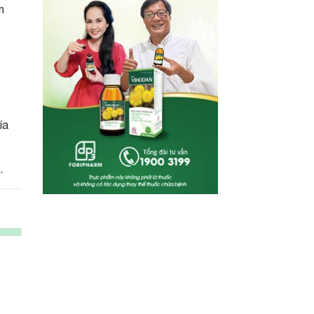
n
ía
.