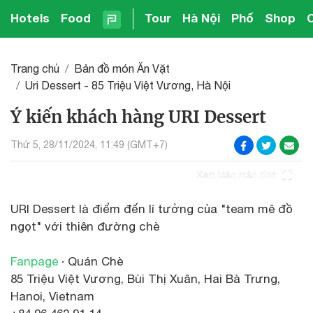
Hotels
Food
Tour
Hà Nội
Phố
Shop
Trang chủ
Bản đồ món Ăn Vặt
Uri Dessert - 85 Triệu Việt Vương, Hà Nội
Ý kiến khách hàng URI Dessert
Thứ 5, 28/11/2024, 11:49 (GMT+7)
Xem toàn màn hình
URI Dessert là điểm đến lí tưởng của "team mê đồ
ngọt" với thiên đường chè
Fanpage
· Quán Chè
85 Triệu Việt Vương, Bùi Thị Xuân, Hai Bà Trưng,
Hanoi, Vietnam