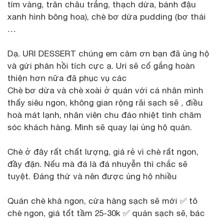
tím vàng, trân châu trắng, thạch dừa, bánh đậu
xanh hình bông hoa), chè bơ dừa pudding (bơ thái
…
Dạ. URI DESSERT chúng em cảm ơn bạn đã ủng hộ
và gửi phản hồi tích cực ạ. Uri sẽ cố gắng hoàn
thiện hơn nữa đã phục vụ các
Chè bơ dừa và chè xoài ở quán với cá nhân mình
thấy siêu ngon, không gian rộng rãi sạch sẽ , điều
hoà mát lạnh, nhân viên chu đáo nhiệt tình chăm
sóc khách hàng. Mình sẽ quay lại ủng hộ quán.
Chè ở đây rất chất lượng, giá rẻ vì chè rất ngon,
đầy đặn. Nếu mà đá là đá nhuyễn thì chắc sẽ
tuyệt. Đáng thử và nên được ủng hộ nhiều
Quán chè khá ngon, cửa hàng sạch sẽ mới ✅ tô
chè ngon, giá tốt tầm 25-30k ✅ quán sạch sẽ, bác