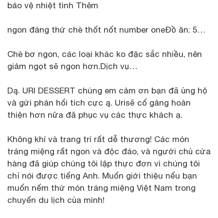
bảo vệ nhiệt tình Thêm
ngon đáng thử chè thốt nốt number oneĐồ ăn: 5…
Chè bơ ngon, các loại khác ko đặc sắc nhiều, nên
giảm ngọt sẽ ngon hơn.Dịch vụ…
Dą. URI DESSERT chúng em cảm ơn bạn đã ủng hộ
và gửi phản hổi tích cực ą. Urisẽ cố gảng hoàn
thiện hơn nữa đã phục vụ các thực khách ạ.
Không khí và trang trí rất dễ thương! Các món
tráng miệng rất ngon và độc đáo, và người chủ cửa
hàng đã giúp chúng tôi lập thực đơn vì chúng tôi
chỉ nói được tiếng Anh. Muốn giới thiệu nếu bạn
muốn nếm thử món tráng miệng Việt Nam trong
chuyến du lịch của mình!