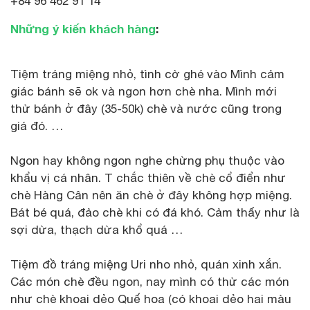
+84 96 462 91 14
Những ý kiến khách hàng
:
Tiệm tráng miệng nhỏ, tình cờ ghé vào Mình cảm
giác bánh sẽ ok và ngon hơn chè nha. Mình mới
thử bánh ở đây (35-50k) chè và nước cũng trong
giá đó. …
Ngon hay không ngon nghe chừng phụ thuộc vào
khẩu vị cá nhân. T chắc thiên về chè cổ điển như
chè Hàng Cân nên ăn chè ở đây không hợp miệng.
Bát bé quá, đảo chè khi có đá khó. Cảm thấy như là
sợi dừa, thạch dừa khổ quá …
Tiệm đồ tráng miệng Uri nho nhỏ, quán xinh xắn.
Các món chè đều ngon, nay mình có thử các món
như chè khoai dẻo Quế hoa (có khoai dẻo hai màu