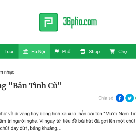
Tour
Hà Nội
Phố
Shop
Chợ
m nhạc
ng "Bản Tình Cũ"
Chia sẻ
i nhớ về dĩ vãng hay bóng hình xa xưa, hẳn cái tên "Mười Năm Tì
 trí người nghe. Vì ngay từ tiêu đề bài hát đã gợi lên một chút 
 chút day dứt, bâng khuâng…