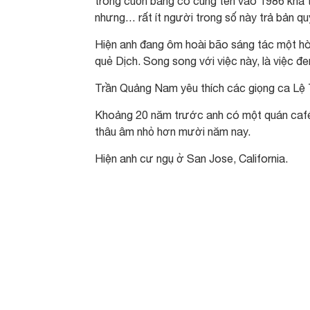
trong cuốn băng có cùng tên vào 1986 khá t
nhưng… rất ít người trong số này trả bản q
Hiện anh đang ôm hoài bão sáng tác một hò
quẻ Dịch. Song song với việc này, là việc
Trần Quảng Nam yêu thích các giọng ca Lệ T
Khoảng 20 năm trước anh có một quán café 
thâu âm nhỏ hơn mười năm nay.
Hiện anh cư ngụ ở San Jose, California.