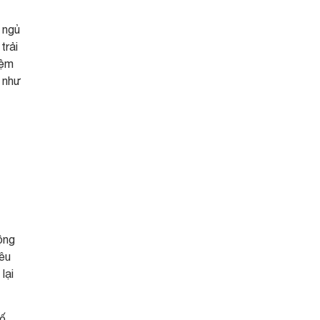
 ngủ
trải
iệm
, như
ộng
yêu
lại
cố