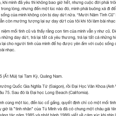
h, khi mình đã yêu thì không bao giờ hết, nhưng cuộc đời phải trôi
n trong lòng, nhưng đến một lúc nào đó, mình phải buông xả đi để
 sống của mình không còn bị day dứt nữa. “Mười Năm Tình Cũ” 
vẫn còn mường tượng lại sự day dứt của tôi khi tôi làm bài nhạc
niệm mối tình cũ và thấy rằng con tim của mình vẫn y như cũ. Đ
những day dứt, trả lại tất cả yêu thương, trả lại tất cả những hi
 lại cho người tình của mình để họ được yên ấm với cuộc sống 
bài nhạc.
5 (Ất Mùi) tại Tam Kỳ, Quảng Nam.
 trường Quốc Gia Nghĩa Tử (Saigon), rồi Ðại Học Văn Khoa (Anh 
ầu 75. Sau đó là Ðại học Long Beach (California).
nh cùng một lúc, đến lúc cố gắng, quyết định chỉ có một mối tình
y giờ là "tình nhân" của Tú Minh và đã có chung một cháu gái tê
g tác năm 1985 và phát hành 1986) viết về cảm xúc khi nhìn l