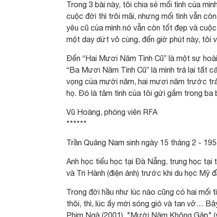
Trong 3 bài này, tôi chia sẻ mối tình của mìn
cuộc đời thì trôi mãi, nhưng mối tình vẫn cò
yêu cũ của mình nó vẫn còn tốt đẹp và cuộc
một day dứt vô cùng, đến giờ phút này, tôi 
Đến “Hai Mươi Năm Tình Cũ” là một sự hoài 
“Ba Mươi Năm Tình Cũ” là mình trả lại tất cả 
vọng của mười năm, hai mươi năm trước trả
họ. Đó là tâm tình của tôi gửi gắm trong ba 
Vũ Hoàng, phóng viên RFA
******
Trần Quảng Nam sinh ngày 15 tháng 2 - 195
Anh học tiểu học tại Ðà Nẵng, trung học tại
và Tri Hành (điện ảnh) trước khi du học Mỹ đ
Trong đời hầu như lúc nào cũng có hai mối tì
thôi, thì, lúc ấy mới sóng gió và tan vỡ… Bâ
Phím Ngà (2001). "Mười Năm Không Gặp" (sán