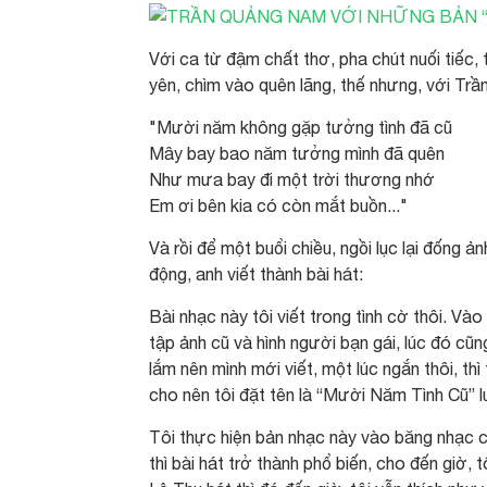
Với ca từ đậm chất thơ, pha chút nuối tiếc
yên, chìm vào quên lãng, thế nhưng, với 
"Mười năm không gặp tưởng tình đã cũ
Mây bay bao năm tưởng mình đã quên
Như mưa bay đi một trời thương nhớ
Em ơi bên kia có còn mắt buồn..."
Và rồi để một buổi chiều, ngồi lục lại đống 
động, anh viết thành bài hát:
Bài nhạc này tôi viết trong tình cờ thôi. V
tập ảnh cũ và hình người bạn gái, lúc đó cũng
lắm nên mình mới viết, một lúc ngắn thôi, t
cho nên tôi đặt tên là “Mười Năm Tình Cũ” l
Tôi thực hiện bản nhạc này vào băng nhạc c
thì bài hát trở thành phổ biến, cho đến giờ, 