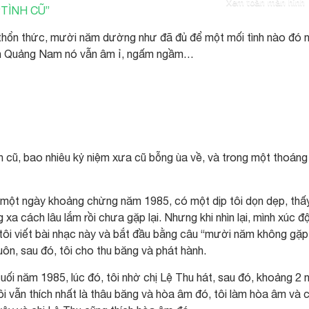
Xem toàn màn hình
, thổn thức, mười năm dường như đã đủ để một mối tình nào đó 
Trần Quảng Nam nó vẫn âm ỉ, ngấm ngầm…
ảnh cũ, bao nhiêu kỷ niệm xưa cũ bỗng ùa về, và trong một thoáng
ào một ngày khoảng chừng năm 1985, có một dịp tôi dọn dẹp, thấ
 xa cách lâu lắm rồi chưa gặp lại. Nhưng khi nhìn lại, mình xúc đ
hì tôi viết bài nhạc này và bắt đầu bằng câu “mười năm không gặ
uôn, sau đó, tôi cho thu băng và phát hành.
uối năm 1985, lúc đó, tôi nhờ chị Lệ Thu hát, sau đó, khoảng 2
tôi vẫn thích nhất là thâu băng và hòa âm đó, tôi làm hòa âm và c