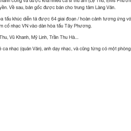
hành công và được khá nhiều ca sĩ thu âm (Lệ Thu, Elvis Phương
uyền. Về sau, bản gốc được bán cho trung tâm Làng Văn.
a tấu khúc diễn tả được 64 giai đoạn / hoàn cảnh tương ứng vớ
 đem cổ nhạc VN vào dàn hòa tấu Tây Phương.
hu, Vũ Khanh, Mỹ Linh, Trần Thu Hà...
ca nhạc (quán Văn), anh dạy nhạc, và cũng từng có một phòng