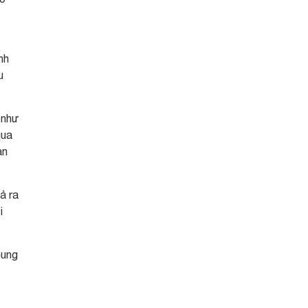
nh
u
 như
qua
ạn
ả ra
i
hung