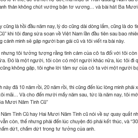
thanh thản không chút vướng bận tơ vương… và bài hát Ba Mươi
 cũng là hồi đầu năm nay, lý do cũng dài dòng lắm, cũng là do tì
ũ” khi tôi đang sửa soạn về Việt Nam lần đầu tiên sau bao nhiê
cảnh mình sẽ gặp người bạn gái cũ và tôi viết ra bài này.
 nhưng tôi tưởng tượng rằng tình cảm của cô ta đối với tôi còn
ữa. Đó là một người, tôi còn có một người khác nữa, lúc tôi đi 
 cũng không gặp, tôi nghe lời tâm sự của cô ta với một người b
h này đã 10 năm rồi, 20 năm rồi, thì cũng đến lúc lòng mình phải x
ôi mãi… Và cho đến mười mấy năm sau, tức là năm nay, tôi mớ
 “Ba Mươi Năm Tình Cũ”
 Năm Tình Cũ hay Hai Mươi Năm Tình cũ nói về sự quay quắt n
 vẫn còn, thế nhưng phải đến lúc chuyện đó phải kết thúc, và “30
i chấm dứt, chấm dứt trong tư tưởng của anh.