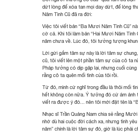
dứt lòng để xóa tan mọi day dứt, để lòng 
Năm Tình Cũ đã ra đời:
Việc tôi viết bản “Ba Mươi Năm Tình Cũ” này
cờ cả. Khi tôi làm bản “Hai Mươi Năm Tình C
năm chưa về. Lúc đó, tôi tưởng tượng khung 
Lời gửi gắm tâm sự này là lời tâm sự chung,
cũ, tôi viết lên một phần tâm sự của cô ta n
Pháp tưởng có dịp gặp lại, nhưng cuối cùng
rằng cô ta quên mối tình của tôi rồi.
Từ đó, mình cứ nghĩ trong đầu là thôi mối tìn
hết không còn nữa. Ý tưởng đó cứ ám ảnh t
viết ra được ý đó… nên tôi mới đặt tên là
Nhạc sĩ Trần Quảng Nam chia sẻ rằng Mười
nhớ dù hai cuộc đời cách xa, nhưng tình yêu
năm” chính là lời tâm sự đó, giờ là lúc phả