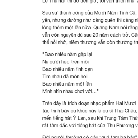
Lệ Thu hát thì đó đến giờ, tôi vẫn thích như
Sau sự thành công của Mười Năm Tình Cũ,
yên, nhưng dường như càng quên thì càng nh
lòng thêm một lần nữa. Quảng Nam nói rằng a
vẫn còn nguyên dù sau 20 năm cách trở. Câu 
thể nỗi nhớ, niềm thương vẫn còn thường trự
"Bao nhiêu năm gặp lại
Nụ cười héo trên môi
Bao nhiêu năm tình cạn
Tìm nhau đã mòn hơi
Bao nhiêu năm một lần
Mình nhìn nhau chơi với…"
Trên đây là trích đoạn nhạc phẩm Hai Mươi 
tác trình bày ca khúc này là ca sĩ Thái Châu,
mến tiếng hát Ý Lan, sau khi Trung Tâm Thúy 
rất tâm đắc với tiếng hát của Thu Phương 
Đời người thường có câu “quá tam ba bận” c