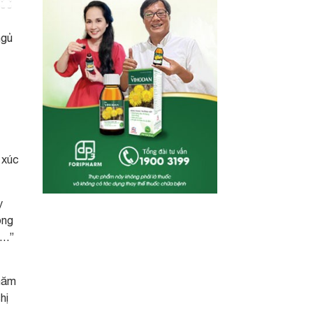
ngủ
 xúc
y
ộng
p…”
 năm
hị