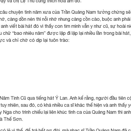
 vậy và chị Lệ Thu cũng thích hòa âm đó.
 câu chuyện tình năm xưa của Trần Quảng Nam tưởng chừng sẽ
ớ, càng dồn nén thì nỗi nhớ nhung càng cồn cào, buộc anh phải 
nh viết bài hát đó vì thấy con tim mình vẫn y như cũ, sự hoài n
chữ “bao nhiêu năm” được lặp đi lặp lại nhiều lần trong bài hát
c và chỉ chờ có dịp lại tuôn trào:
Năm Tình Cũ qua tiếng hát Ý Lan. Anh kể rằng, người đầu tiên c
 tuy nhiên, sau đó, có khá nhiều ca sĩ khác thể hiện và anh thấy 
Nga cho trình chiếu lại liên khúc tình ca của Quảng Nam thì anh 
và Thế Sơn.
ó lẽ vì thế, để trả hết nợ đời, mà nhạc sĩ Trần Quảng Nam đã 