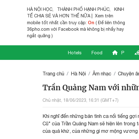
HÀ NỘI HỌC
,
THÀNH PHỐ HẠNH PHÚC
,
KINH
TẾ CHIA SẺ
VÀ HƠN THẾ NỮA | Xem trên
On
mobile tốt nhất cần truy cập:
( Để liên thông
36pho.com với Facebook mà không bị nhẩy hay
ngắt quãng )
Hotels
Food
P
Trang chủ
Hà Nội
Âm nhạc
Chuyện â
Trần Quảng Nam với nhữ
Chủ nhật, 18/06/2023, 16:31 (GMT+7)
Khi nghĩ đến những bản tình ca nổi tiếng gợ
Cũ" của Trần Quảng Nam sẽ hiện lên trong tâm
của quá khứ, của những gì mơ mộng vương