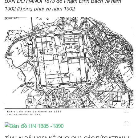
BẢN ĐỒ HANOI 1873 do Phạm Đình Bách vẽ năm
1902 (không phải vẽ năm 1902