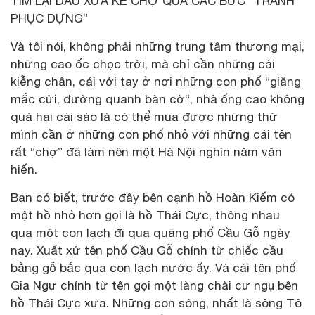
TÌM LẠI DẤU XƯA KẺ CHỢ QUA CÁC BỨC “TRANH
PHỤC DỰNG”
Và tôi nói, không phải những trung tâm thương mại,
những cao ốc chọc trời, mà chỉ cần những cái
kiễng chân, cái với tay ở nơi những con phố “giăng
mắc cửi, đường quanh bàn cờ“, nhà ống cao không
quá hai cái sào là có thể mua được những thứ
mình cần ở những con phố nhỏ với những cái tên
rất “chợ” đã làm nên một Hà Nội nghìn năm văn
hiến.
Bạn có biết, trước đây bên cạnh hồ Hoàn Kiếm có
một hồ nhỏ hơn gọi là hồ Thái Cực, thông nhau
qua một con lạch đi qua quãng phố Cầu Gỗ ngày
nay. Xuất xứ tên phố Cầu Gỗ chính từ chiếc cầu
bằng gỗ bắc qua con lạch nước ấy. Và cái tên phố
Gia Ngư chính từ tên gọi một làng chài cư ngụ bên
hồ Thái Cực xưa. Những con sông, nhất là sông Tô