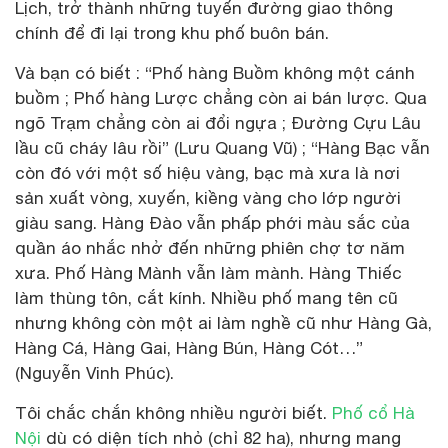
Lịch, trở thành những tuyến đường giao thông
chính để đi lại trong khu phố buôn bán.
Và bạn có biết : “Phố hàng Buồm không một cánh
buồm ; Phố hàng Lược chẳng còn ai bán lược. Qua
ngõ Trạm chẳng còn ai đổi ngựa ; Đường Cựu Lâu
lầu cũ cháy lâu rồi” (Lưu Quang Vũ) ; “Hàng Bạc vẫn
còn đó với một số hiệu vàng, bạc mà xưa là nơi
sản xuất vòng, xuyến, kiềng vàng cho lớp người
giàu sang. Hàng Đào vẫn phấp phới màu sắc của
quần áo nhắc nhở đến những phiên chợ tơ năm
xưa. Phố Hàng Mành vẫn làm mành. Hàng Thiếc
làm thùng tôn, cắt kính. Nhiều phố mang tên cũ
nhưng không còn một ai làm nghề cũ như Hàng Gà,
Hàng Cá, Hàng Gai, Hàng Bún, Hàng Cót…”
(Nguyễn Vinh Phúc).
Tôi chắc chắn không nhiều người biết.
Phố cổ Hà
Nội
dù có diện tích nhỏ (chỉ 82 ha), nhưng mang