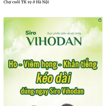
Chợ cuối TK 19 ở Hà Nội