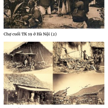
Chợ cuối TK 19 ở Hà Nội (2)