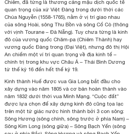
Chiêm, đã từng là thương cảng mậu dịch quốc tế
quan trọng của xứ Việt Đàng trong dưới thời các
Chúa Nguyễn (1558-1765), nằm ở vị trí giao nhau
của sông Hoài, sông Thu Bồn và sông Cổ Cò (thông
với vịnh Tourane – Đà Nẵng). Tuy chưa từng là kinh
đô của vương quốc Chăm-pa (Chiêm Thành) hay
vương quốc Đàng trong (Đại Việt), nhưng đô thị Hội
An chiếm một ví trí quan trọng về địa kinh tế –
chính trị trong khu vực Châu Á – Thái Bình Dương
từ thế kỷ 16 đến hết thế kỷ 19.
Kinh thành Huế được vua Gia Long bắt đầu cho
xây dựng vào năm 1805 và cơ bản hoàn thành vào
năm 1832 dưới thời vua Minh Mạng. “Cuộc đất”
được lựa chọn để xây dựng kinh đô cũng tọa lạc
trên một tứ giác nước hình thành bởi 3 con sông:
Sông Hương (sông chính, sông trước ở phía Nam) –
Sông Kim Long (sông giữa) – Sông Bạch Yến (sông
sau ở phía Bắc). Sông Hương và sông Bạch Yến