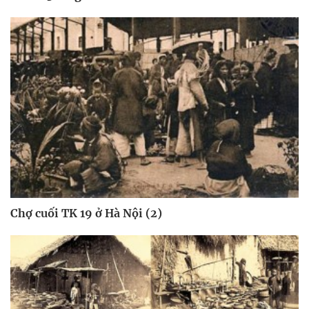
Chợ cuối TK 19 ở Hà Nội (2)