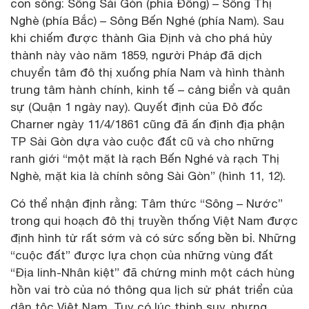
con sông: Sông Sài Gòn (phía Đông) – Sông Thị
Nghè (phía Bắc) – Sông Bến Nghé (phía Nam). Sau
khi chiếm được thành Gia Định và cho phá hủy
thành này vào năm 1859, người Pháp đã dịch
chuyển tâm đô thị xuống phía Nam và hình thành
trung tâm hành chính, kinh tế – cảng biển và quân
sự (Quận 1 ngày nay). Quyết định của Đô đốc
Charner ngày 11/4/1861 cũng đã ấn định địa phận
TP Sài Gòn dựa vào cuộc đất cũ và cho những
ranh giới “một mặt là rạch Bến Nghé và rạch Thị
Nghè, mặt kia là chính sông Sài Gòn” (hình 11, 12).
Có thể nhận định rằng: Tâm thức “Sông – Nước”
trong qui hoạch đô thị truyền thống Việt Nam được
định hình từ rất sớm và có sức sống bền bỉ. Những
“cuộc đất” được lựa chọn của những vùng đất
“Địa linh-Nhân kiệt” đã chứng minh một cách hùng
hồn vai trò của nó thông qua lịch sử phát triển của
dân tộc Việt Nam. Tuy có lúc thịnh suy, nhưng