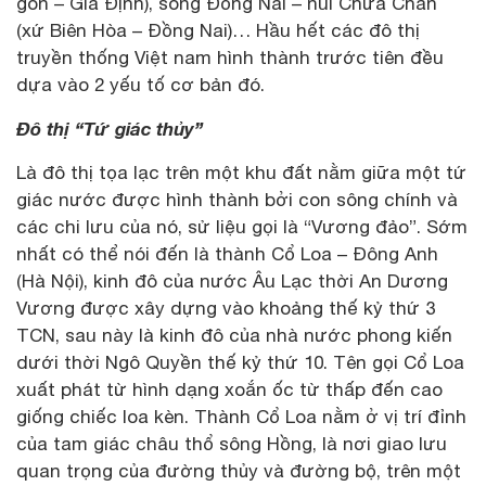
gòn – Gia Định), sông Đồng Nai – núi Chứa Chan
(xứ Biên Hòa – Đồng Nai)… Hầu hết các đô thị
truyền thống Việt nam hình thành trước tiên đều
dựa vào 2 yếu tố cơ bản đó.
Đô thị “Tứ giác thủy”
Là đô thị tọa lạc trên một khu đất nằm giữa một tứ
giác nước được hình thành bởi con sông chính và
các chi lưu của nó, sử liệu gọi là “Vương đảo”. Sớm
nhất có thể nói đến là thành Cổ Loa – Đông Anh
(Hà Nội), kinh đô của nước Âu Lạc thời An Dương
Vương được xây dựng vào khoảng thế kỷ thứ 3
TCN, sau này là kinh đô của nhà nước phong kiến
dưới thời Ngô Quyền thế kỷ thứ 10. Tên gọi Cổ Loa
xuất phát từ hình dạng xoắn ốc từ thấp đến cao
giống chiếc loa kèn. Thành Cổ Loa nằm ở vị trí đỉnh
của tam giác châu thổ sông Hồng, là nơi giao lưu
quan trọng của đường thủy và đường bộ, trên một