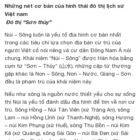
Những nét cơ bản của hình thái đô thị lịch sử
Việt nam
Đô thị “Sơn thủy”
Núi – Sông luôn là yếu tố địa hình cơ bản nhất
trong các tiêu chí lựa chọn địa bàn cư trú của
người Việt cổ nói riêng và cư dân Đông Nam Á nói
chung. Khái niệm “Núi – Sông” được Hán hóa bằng
cụm từ “Sơn – Thủy” (山水), những cặp từ thường
gặp khác là Non – Sông, Non – Nước, Giang – Sơn
đều là phạm trù của khái niệm này.
Nếu như sông là nguồn nước thiết yếu cho sự sống
thì Núi là yếu tố đánh dấu địa hình để tìm về nơi cư
trú. Sông Hồng – Núi Tản Viên (xứ Tràng An), sông
Lam – núi Hồng Lĩnh (xứ Thanh-Nghệ), sông Hương
– núi Kim Phụng (xứ Huế), sông Thu Bồn – núi Kim
Kê (xứ Quảng), sông Sài Gòn – núi Bà Đen (xứ Sài