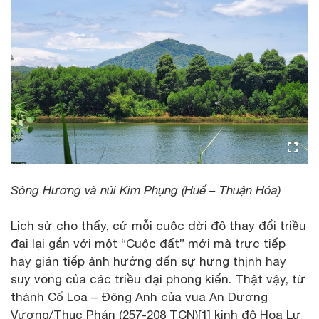
Sông Hương và núi Kim Phụng (Huế – Thuận Hóa)
Lịch sử cho thấy, cứ mỗi cuộc dời đô thay đổi triều
đại lại gắn với một “Cuộc đất” mới mà trực tiếp
hay gián tiếp ảnh hưởng đến sự hưng thịnh hay
suy vong của các triều đại phong kiến. Thật vậy, từ
thành Cổ Loa – Đông Anh của vua An Dương
Vương/Thục Phán (257-208 TCN)[1] kinh đô Hoa Lư