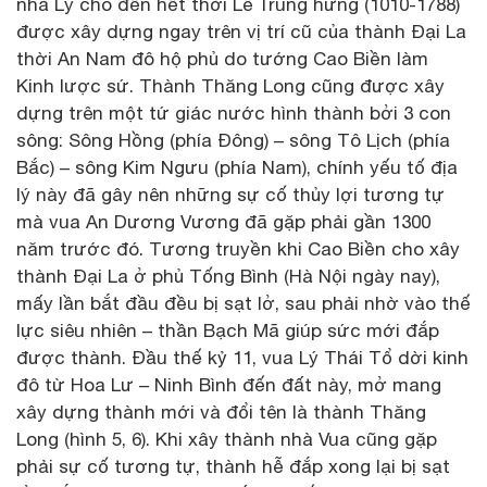
nhà Lý cho đến hết thời Lê Trung hưng (1010-1788)
được xây dựng ngay trên vị trí cũ của thành Đại La
thời An Nam đô hộ phủ do tướng Cao Biền làm
Kinh lược sứ. Thành Thăng Long cũng được xây
dựng trên một tứ giác nước hình thành bởi 3 con
sông: Sông Hồng (phía Đông) – sông Tô Lịch (phía
Bắc) – sông Kim Ngưu (phía Nam), chính yếu tố địa
lý này đã gây nên những sự cố thủy lợi tương tự
mà vua An Dương Vương đã gặp phải gần 1300
năm trước đó. Tương truyền khi Cao Biền cho xây
thành Đại La ở phủ Tống Bình (Hà Nội ngày nay),
mấy lần bắt đầu đều bị sạt lở, sau phải nhờ vào thế
lực siêu nhiên – thần Bạch Mã giúp sức mới đắp
được thành. Đầu thế kỷ 11, vua Lý Thái Tổ dời kinh
đô từ Hoa Lư – Ninh Bình đến đất này, mở mang
xây dựng thành mới và đổi tên là thành Thăng
Long (hình 5, 6). Khi xây thành nhà Vua cũng gặp
phải sự cố tương tự, thành hễ đắp xong lại bị sạt