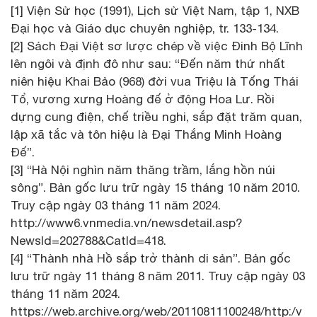
[1] Viện Sử học (1991), Lịch sử Việt Nam, tập 1, NXB
Đại học và Giáo dục chuyên nghiệp, tr. 133-134.
[2] Sách Đại Việt sơ lược chép về việc Đinh Bộ Lĩnh
lên ngôi và định đô như sau: “Đến năm thứ nhất
niên hiệu Khai Bảo (968) đời vua Triệu là Tống Thái
Tổ, vương xưng Hoàng đế ở động Hoa Lư. Rồi
dựng cung điện, chế triều nghi, sắp đặt trăm quan,
lập xã tắc và tôn hiệu là Đại Thắng Minh Hoàng
Đế”.
[3] “Hà Nội nghìn năm thăng trầm, lắng hồn núi
sông”. Bản gốc lưu trữ ngày 15 tháng 10 năm 2010.
Truy cập ngày 03 tháng 11 năm 2024.
http://www6.vnmedia.vn/newsdetail.asp?
NewsId=202788&CatId=418.
[4] “Thành nhà Hồ sắp trở thành di sản”. Bản gốc
lưu trữ ngày 11 tháng 8 năm 2011. Truy cập ngày 03
tháng 11 năm 2024.
https://web.archive.org/web/20110811100248/http:/v