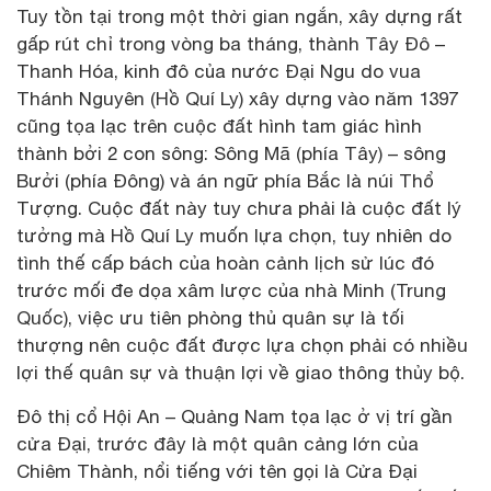
Tuy tồn tại trong một thời gian ngắn, xây dựng rất
gấp rút chỉ trong vòng ba tháng, thành Tây Đô –
Thanh Hóa, kinh đô của nước Đại Ngu do vua
Thánh Nguyên (Hồ Quí Ly) xây dựng vào năm 1397
cũng tọa lạc trên cuộc đất hình tam giác hình
thành bởi 2 con sông: Sông Mã (phía Tây) – sông
Bưởi (phía Đông) và án ngữ phía Bắc là núi Thổ
Tượng. Cuộc đất này tuy chưa phải là cuộc đất lý
tưởng mà Hồ Quí Ly muốn lựa chọn, tuy nhiên do
tình thế cấp bách của hoàn cảnh lịch sử lúc đó
trước mối đe dọa xâm lược của nhà Minh (Trung
Quốc), việc ưu tiên phòng thủ quân sự là tối
thượng nên cuộc đất được lựa chọn phải có nhiều
lợi thế quân sự và thuận lợi về giao thông thủy bộ.
Đô thị cổ Hội An – Quảng Nam tọa lạc ở vị trí gần
cửa Đại, trước đây là một quân cảng lớn của
Chiêm Thành, nổi tiếng với tên gọi là Cửa Đại