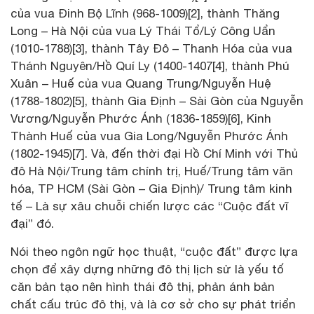
của vua Đinh Bộ Lĩnh (968-1009)[2], thành Thăng
Long – Hà Nội của vua Lý Thái Tổ/Lý Công Uẩn
(1010-1788)[3], thành Tây Đô – Thanh Hóa của vua
Thánh Nguyên/Hồ Quí Ly (1400-1407[4], thành Phú
Xuân – Huế của vua Quang Trung/Nguyễn Huệ
(1788-1802)[5], thành Gia Định – Sài Gòn của Nguyễn
Vương/Nguyễn Phước Ánh (1836-1859)[6], Kinh
Thành Huế của vua Gia Long/Nguyễn Phước Ánh
(1802-1945)[7]. Và, đến thời đại Hồ Chí Minh với Thủ
đô Hà Nội/Trung tâm chính trị, Huế/Trung tâm văn
hóa, TP HCM (Sài Gòn – Gia Định)/ Trung tâm kinh
tế – Là sự xâu chuỗi chiến lược các “Cuộc đất vĩ
đại” đó.
Nói theo ngôn ngữ học thuật, “cuộc đất” được lựa
chọn để xây dựng những đô thị lịch sử là yếu tố
căn bản tạo nên hình thái đô thị, phản ánh bản
chất cấu trúc đô thị, và là cơ sở cho sự phát triển