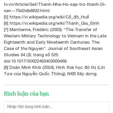
tv.vn/Article/Get/Thanh-Nha-Ho-sap-tro-thanh-Di-
san—70d2db8832.html.
[5] https://vi.wikipedia.org/wiki/Cố_đô_Huế
[6] https://vi.wikipedia.org/wiki/Thành_Gia_Định
[7] Mantienne, Frédéric (2003). “The Transfer of
Western Military Technology to Vietnam in the Late
Eighteenth and Early Nineteenth Centuries: The
Case of the Nguyen”. Journal of Southeast Asian
Studies 34 (3): trang số 525.
doi:10.1017/S0022463403000468.
[8] Doãn Minh Khôi (2024), Hình thái học đô thị (Lời
Tựa của Nguyễn Quốc Thông), NXB Xây dựng.
Bình luận của bạn