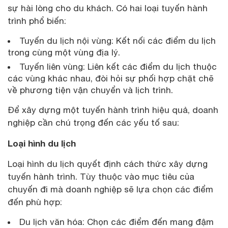
sự hài lòng cho du khách. Có hai loại tuyến hành
trình phổ biến:
Tuyến du lịch nội vùng: Kết nối các điểm du lịch
trong cùng một vùng địa lý.
Tuyến liên vùng: Liên kết các điểm du lịch thuộc
các vùng khác nhau, đòi hỏi sự phối hợp chặt chẽ
về phương tiện vận chuyển và lịch trình.
Để xây dựng một tuyến hành trình hiệu quả, doanh
nghiệp cần chú trọng đến các yếu tố sau:
Loại hình du lịch
Loại hình du lịch quyết định cách thức xây dựng
tuyến hành trình. Tùy thuộc vào mục tiêu của
chuyến đi mà doanh nghiệp sẽ lựa chọn các điểm
đến phù hợp:
Du lịch văn hóa: Chọn các điểm đến mang đậm