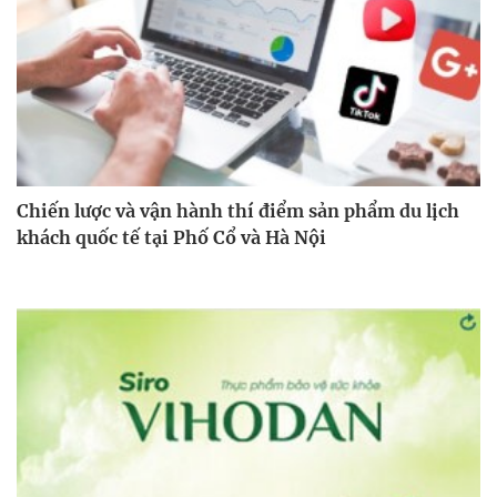
Chiến lược và vận hành thí điểm sản phẩm du lịch
khách quốc tế tại Phố Cổ và Hà Nội