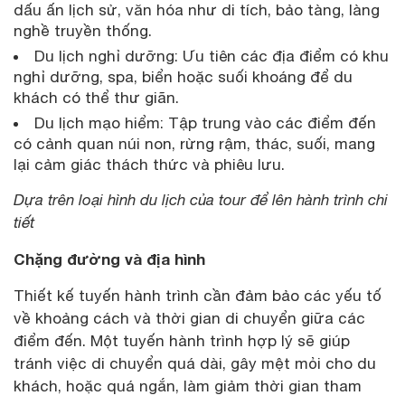
dấu ấn lịch sử, văn hóa như di tích, bảo tàng, làng
nghề truyền thống.
Du lịch nghỉ dưỡng: Ưu tiên các địa điểm có khu
nghỉ dưỡng, spa, biển hoặc suối khoáng để du
khách có thể thư giãn.
Du lịch mạo hiểm: Tập trung vào các điểm đến
có cảnh quan núi non, rừng rậm, thác, suối, mang
lại cảm giác thách thức và phiêu lưu.
Dựa trên loại hình du lịch của tour để lên hành trình chi
tiết
Chặng đường và địa hình
Thiết kế tuyến hành trình cần đảm bảo các yếu tố
về khoảng cách và thời gian di chuyển giữa các
điểm đến. Một tuyến hành trình hợp lý sẽ giúp
tránh việc di chuyển quá dài, gây mệt mỏi cho du
khách, hoặc quá ngắn, làm giảm thời gian tham