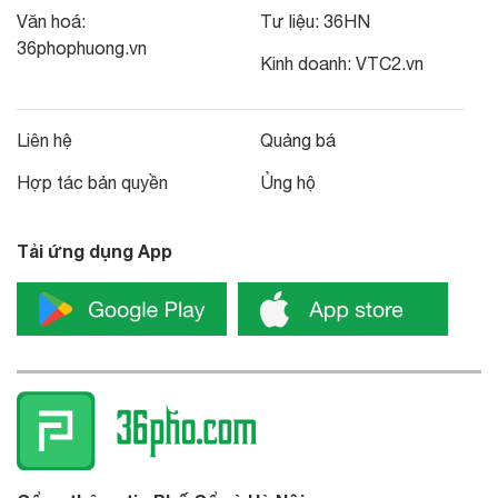
Văn hoá:
Tư liệu:
36HN
36phophuong.vn
Kinh doanh:
VTC2.vn
Liên hệ
Quảng bá
Hợp tác bản quyền
Ủng hộ
Tải ứng dụng App