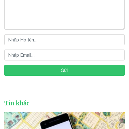
Gửi
Tin khác