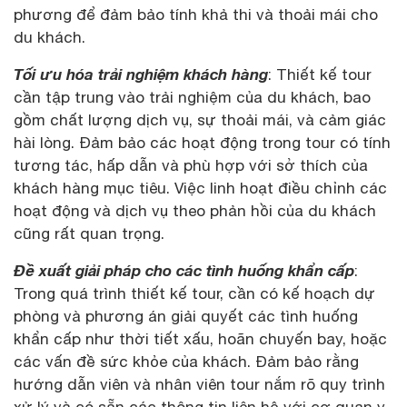
phương để đảm bảo tính khả thi và thoải mái cho
du khách.
Tối ưu hóa trải nghiệm khách hàng
: Thiết kế tour
cần tập trung vào trải nghiệm của du khách, bao
gồm chất lượng dịch vụ, sự thoải mái, và cảm giác
hài lòng. Đảm bảo các hoạt động trong tour có tính
tương tác, hấp dẫn và phù hợp với sở thích của
khách hàng mục tiêu. Việc linh hoạt điều chỉnh các
hoạt động và dịch vụ theo phản hồi của du khách
cũng rất quan trọng.
Đề xuất giải pháp cho các tình huống khẩn cấp
:
Trong quá trình thiết kế tour, cần có kế hoạch dự
phòng và phương án giải quyết các tình huống
khẩn cấp như thời tiết xấu, hoãn chuyến bay, hoặc
các vấn đề sức khỏe của khách. Đảm bảo rằng
hướng dẫn viên và nhân viên tour nắm rõ quy trình
xử lý và có sẵn các thông tin liên hệ với cơ quan y