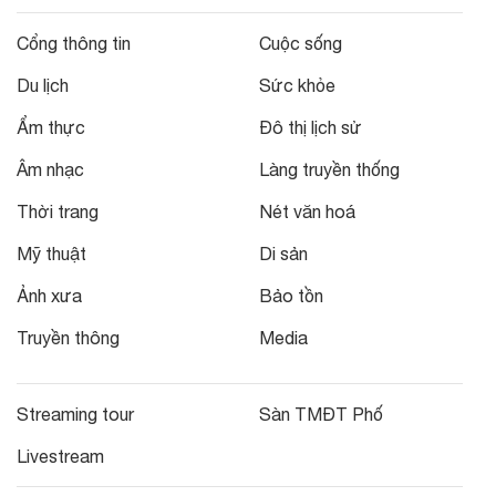
Cổng thông tin
Cuộc sống
Du lịch
Sức khỏe
Ẩm thực
Đô thị lịch sử
Âm nhạc
Làng truyền thống
Thời trang
Nét văn hoá
Mỹ thuật
Di sản
Ảnh xưa
Bảo tồn
Truyền thông
Media
Streaming tour
Sàn TMĐT Phố
Livestream