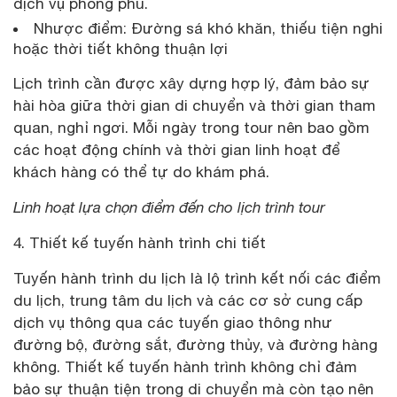
dịch vụ phong phú.
Nhược điểm: Đường sá khó khăn, thiếu tiện nghi
hoặc thời tiết không thuận lợi
Lịch trình cần được xây dựng hợp lý, đảm bảo sự
hài hòa giữa thời gian di chuyển và thời gian tham
quan, nghỉ ngơi. Mỗi ngày trong tour nên bao gồm
các hoạt động chính và thời gian linh hoạt để
khách hàng có thể tự do khám phá.
Linh hoạt lựa chọn điểm đến cho lịch trình tour
4. Thiết kế tuyến hành trình chi tiết
Tuyến hành trình du lịch là lộ trình kết nối các điểm
du lịch, trung tâm du lịch và các cơ sở cung cấp
dịch vụ thông qua các tuyến giao thông như
đường bộ, đường sắt, đường thủy, và đường hàng
không. Thiết kế tuyến hành trình không chỉ đảm
bảo sự thuận tiện trong di chuyển mà còn tạo nên