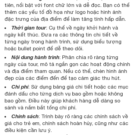
tiên, nổi bật với font chữ lớn và dễ đọc. Bạn có thể
thêm các yếu tố đồ họa như logo hoặc hình ảnh
đặc trưng của địa điểm để làm tăng tính hấp dẫn.
Thời gian tour
: Cụ thể về ngày khởi hành và
ngày kết thúc. Đưa ra các thông tin chi tiết về
từng ngày trong hành trình, sử dụng biểu tượng
hoặc bullet point để dễ theo dõi.
Nội dung hành trình
: Phân chia rõ ràng từng
ngày của tour, mô tả ngắn gọn các hoạt động chính
và địa điểm tham quan. Nếu có thể, chèn hình ảnh
đẹp của các điểm đến để tạo cảm giác thu hút.
Chi phí
: Sử dụng bảng giá chi tiết hoặc các mục
đánh dấu cho từng dịch vụ bao gồm hoặc không
bao gồm. Điều này giúp khách hàng dễ dàng so
sánh và nắm bắt tổng chi phí.
Chính sách
: Trình bày rõ ràng các chính sách về
giá cho trẻ em, chính sách hoàn hủy, cũng như các
điều kiện cần lưu ý.