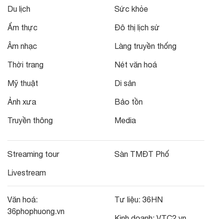
Du lịch
Sức khỏe
Ẩm thực
Đô thị lịch sử
Âm nhạc
Làng truyền thống
Thời trang
Nét văn hoá
Mỹ thuật
Di sản
Ảnh xưa
Bảo tồn
Truyền thông
Media
Streaming tour
Sàn TMĐT Phố
Livestream
Văn hoá:
Tư liệu:
36HN
36phophuong.vn
Kinh doanh:
VTC2.vn