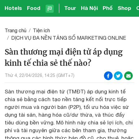
Hotels
Food
Tour
Hà Nội
Phố
Shop
Trang chủ
Tiện ích
DỊCH VỤ ĐA NỀN TẢNG SỐ MARKETING ONLINE
Sàn thương mại điện tử áp dụng
kinh tế chia sẻ thế nào?
Thứ 4, 22/04/2026, 14:25 (GMT+7)
Sàn thương mại điện tử (TMĐT) áp dụng kinh tế
chia sẻ bằng cách tạo nền tảng kết nối trực tiếp
người mua và người bán (P2P), tối ưu hóa việc sử
dụng tài sản, hàng hóa cũ/dư thừa, và thúc đẩy
tiêu dùng bền vững. Mô hình này chia sẻ lợi ích, chi
phí và tài nguyên giữa các bên tham gia, thường
thông qua các hình thức bán đồ cũ, cho thuê, hoặc