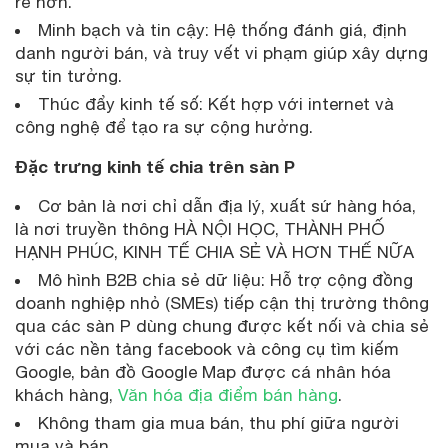
rẻ hơn.
Minh bạch và tin cậy: Hệ thống đánh giá, định
danh người bán, và truy vết vi phạm giúp xây dựng
sự tin tưởng.
Thúc đẩy kinh tế số: Kết hợp với internet và
công nghệ để tạo ra sự cộng hưởng.
Đặc trưng kinh tế chia trên sàn P
Cơ bản là nơi chỉ dẫn địa lý, xuất sứ hàng hóa,
là nơi truyền thông HÀ NỘI HỌC, THÀNH PHỐ
HẠNH PHÚC, KINH TẾ CHIA SẺ VÀ HƠN THẾ NỮA
Mô hình B2B chia sẻ dữ liệu: Hỗ trợ cộng đồng
doanh nghiệp nhỏ (SMEs) tiếp cận thị trường thông
qua các sàn P dùng chung được kết nối và chia sẻ
với các nền tảng facebook và công cụ tìm kiếm
Google, bản đồ Google Map được cá nhân hóa
khách hàng,
Văn hóa địa điểm bán hàng
.
Không tham gia mua bán, thu phí giữa người
mua và bán