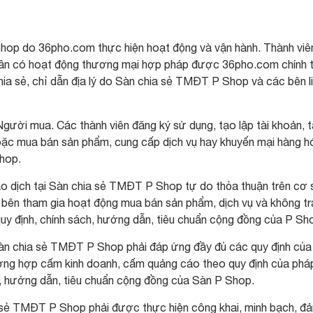
hop do 36pho.com thực hiện hoạt động và vận hành. Thành viê
nhân có hoạt động thương mại hợp pháp được 36pho.com chính 
ia sẻ, chỉ dẫn địa lý do Sàn chia sẻ TMĐT P Shop và các bên l
Người mua. Các thành viên đăng ký sử dụng, tạo lập tài khoản, 
hoặc mua bán sản phẩm, cung cấp dịch vụ hay khuyến mại hàng h
hop.
ao dịch tại Sàn chia sẻ TMĐT P Shop tự do thỏa thuận trên cơ
c bên tham gia hoạt động mua bán sản phẩm, dịch vụ và không tr
 quy định, chính sách, hướng dẫn, tiêu chuẩn cộng đồng của P Sho
 Sàn chia sẻ TMĐT P Shop phải đáp ứng đầy đủ các quy định của
rường hợp cấm kinh doanh, cấm quảng cáo theo quy định của phá
ch, hướng dẫn, tiêu chuẩn cộng đồng của Sàn P Shop.
sẻ TMĐT P Shop phải được thực hiện công khai, minh bạch, đ