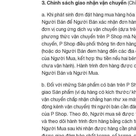
3. Chính sách giao nhận vận chuyển
(Chỉ
a. Khi phát sinh đơn đặt hàng mua hàng hó
Người Bán để Người Bán xác nhận đơn hàng
đơn vị cung ứng dịch vụ vận chuyển (dựa tr
phương thức vận chuyển trên P Shop mà Ngư
chuyển, P Shop điều phối thông tin đơn hàng
(hoặc do Người Bán đem hàng đến các địa đi
của Người Mua, kết hợp thu tiền nếu hai bê
chưa vận hành). Hành trình đơn hàng được 
Người Bán và Người Mua.
b. Đối với những Sản phẩm có bán trên P S
giao Sản phẩm (ví dụ hàng có kích thước/ kh
vận chuyển chấp nhận chẳng hạn như xe máy,
động kênh vận chuyển) thì người bán cần đ
của P Shop. Theo đó, Người mua sẽ được t
và theo dõi hành trình đơn hàng bằng cách 
Người Mua sau khi nhận được hàng cần phả
được giao đảm bảo chất lượng, số lượng, c