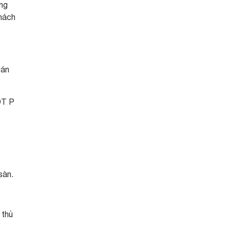
ăng
khách
bán
ĐT P
sàn.
 thủ