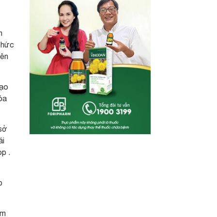
n
thức
iên
tạo
óa
 sở
ái
p .
p
ảm