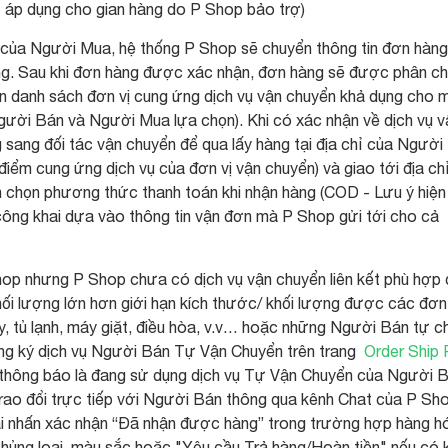
 áp dụng cho gian hàng do P Shop bảo trợ)
a của Người Mua, hệ thống P Shop sẽ chuyển thông tin đơn hàn
. Sau khi đơn hàng được xác nhận, đơn hàng sẽ được phân c
ên danh sách đơn vị cung ứng dịch vụ vận chuyển khả dụng cho 
ời Bán và Người Mua lựa chọn). Khi có xác nhận về dịch vụ v
 sang đối tác vận chuyển để qua lấy hàng tại địa chỉ của Người
ểm cung ứng dịch vụ của đơn vị vận chuyển) và giao tới địa ch
n chọn phương thức thanh toán khi nhận hàng (COD - Lưu ý hiện
công khai dựa vào thông tin vận đơn mà P Shop gửi tới cho cả
hop nhưng P Shop chưa có dịch vụ vận chuyển liên kết phù hợp
ối lượng lớn hơn giới hạn kích thước/ khối lượng được các đơn 
 tủ lạnh, máy giặt, điều hòa, v.v… hoặc những Người Bán tự c
ăng ký dịch vụ Người Bán Tự Vận Chuyển trên trang
Order Ship
hông báo là đang sử dụng dịch vụ Tự Vận Chuyển của Người 
trao đổi trực tiếp với Người Bán thông qua kênh Chat của P Sh
i nhấn xác nhận “Đã nhận được hàng” trong trường hợp hàng h
hủng loại, màu sắc hoặc "Yêu cầu Trả hàng/Hoàn tiền" nếu có 