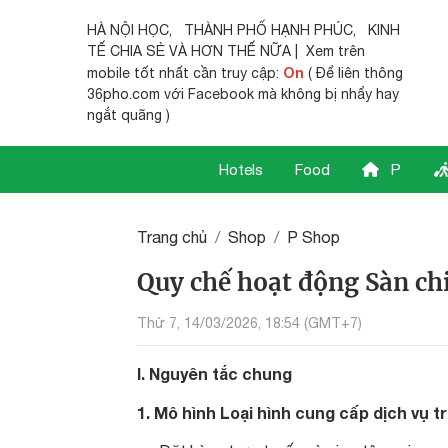
HÀ NỘI HỌC
,
THÀNH PHỐ HẠNH PHÚC
,
KINH
TẾ CHIA SẺ
VÀ HƠN THẾ NỮA | Xem trên
On
mobile tốt nhất cần truy cập:
( Để liên thông
36pho.com với Facebook mà không bị nhẩy hay
ngắt quãng )
Hotels
Food
P
Trang chủ
Shop
P Shop
Quy chế hoạt động Sàn chi
Thứ 7, 14/03/2026, 18:54 (GMT+7)
I. Nguyên tắc chung
1. Mô hình Loại hình cung cấp dịch vụ t