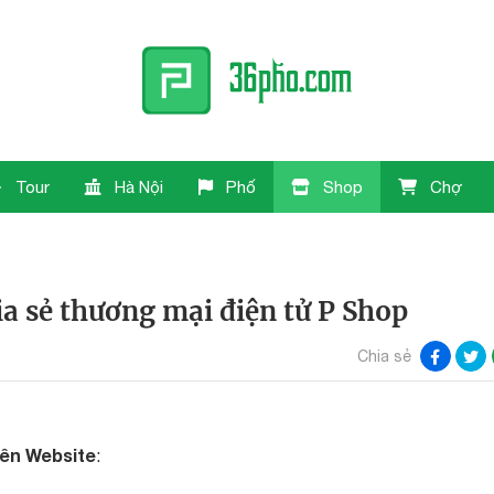
Tour
Hà Nội
Phố
Shop
Chợ
a sẻ thương mại điện tử P Shop
Chia sẻ
rên Website
: