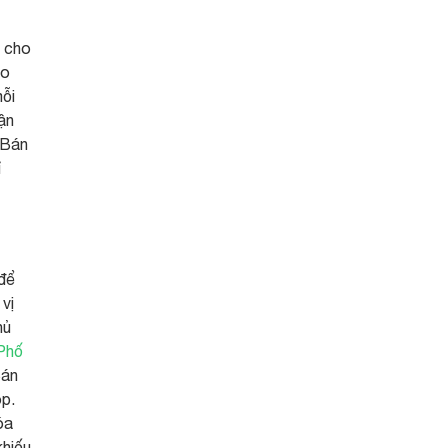
g cho
ho
mỗi
ận
 Bán
ỉ
 để
vị
hủ
 Phố
Bán
op.
óa
khiếu