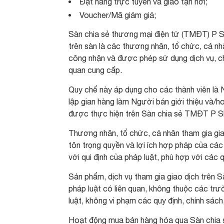
Đặt hàng trực tuyến và giao tận nơi;
Voucher/Mã giảm giá;
Sàn chia sẻ thương mại điện tử (TMĐT) P S
trên sàn là các thương nhân, tổ chức, cá 
công nhận và được phép sử dụng dịch vụ, ch
quan cung cấp.
Quy chế này áp dụng cho các thành viên là 
lập gian hàng làm Người bán giới thiệu và/
được thực hiện trên Sàn chia sẻ TMĐT P S
Thương nhân, tổ chức, cá nhân tham gia gi
tôn trọng quyền và lợi ích hợp pháp của cá
với qui định của pháp luật, phù hợp với các
Sản phẩm, dịch vụ tham gia giao dịch trên
pháp luật có liên quan, không thuộc các t
luật, không vi phạm các quy định, chính sá
Hoạt động mua bán hàng hóa qua Sàn chia 