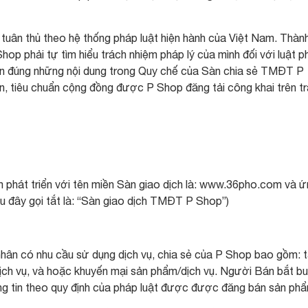
 tuân thủ theo hệ thống pháp luật hiện hành của Việt Nam. Thàn
op phải tự tìm hiểu trách nhiệm pháp lý của mình đối với luật p
ện đúng những nội dung trong Quy chế của Sàn chia sẻ TMĐT P
n, tiêu chuẩn cộng đồng được P Shop đăng tải công khai trên t
phát triển với tên miền Sàn giao dịch là: www.36pho.com và ứ
au đây gọi tắt là: “Sàn giao dịch TMĐT P Shop”)
nhân có nhu cầu sử dụng dịch vụ, chia sẻ của P Shop bao gồm: 
/dịch vụ, và hoặc khuyến mại sản phẩm/dịch vụ. Người Bán bắt b
ng tin theo quy định của pháp luật được được đăng bán sản ph