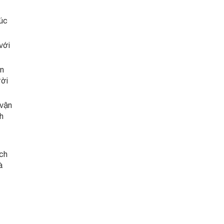
lúc
với
ận
ười
 vận
h
ách
à