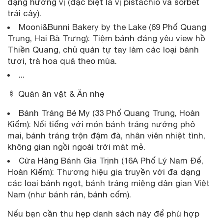
dạng hương vị (đặc biệt là vị pistachio và sorbet
trái cây).
Mooni&Bunni Bakery by the Lake (69 Phố Quang
Trung, Hai Bà Trưng): Tiệm bánh đáng yêu view hồ
Thiền Quang, chủ quán tự tay làm các loại bánh
tươi, trà hoa quả theo mùa.
...
🍢 Quán ăn vặt & Ăn nhẹ
Bánh Tráng Bé My (33 Phố Quang Trung, Hoàn
Kiếm): Nổi tiếng với món bánh tráng nướng phô
mai, bánh tráng trộn đậm đà, nhân viên nhiệt tình,
không gian ngồi ngoài trời mát mẻ.
Cửa Hàng Bánh Gia Trịnh (16A Phố Lý Nam Đế,
Hoàn Kiếm): Thương hiệu gia truyền với đa dạng
các loại bánh ngọt, bánh tráng miệng dân gian Việt
Nam (như bánh rán, bánh cốm).
Nếu bạn cần thu hẹp danh sách này để phù hợp