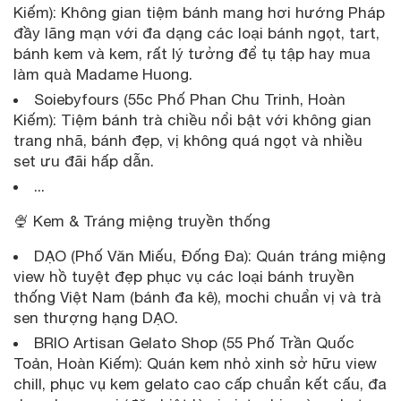
Kiếm): Không gian tiệm bánh mang hơi hướng Pháp
đầy lãng mạn với đa dạng các loại bánh ngọt, tart,
bánh kem và kem, rất lý tưởng để tụ tập hay mua
làm quà Madame Huong.
Soiebyfours (55c Phố Phan Chu Trinh, Hoàn
Kiếm): Tiệm bánh trà chiều nổi bật với không gian
trang nhã, bánh đẹp, vị không quá ngọt và nhiều
set ưu đãi hấp dẫn.
...
🍨 Kem & Tráng miệng truyền thống
DẠO (Phố Văn Miếu, Đống Đa): Quán tráng miệng
view hồ tuyệt đẹp phục vụ các loại bánh truyền
thống Việt Nam (bánh đa kê), mochi chuẩn vị và trà
sen thượng hạng DẠO.
BRIO Artisan Gelato Shop (55 Phố Trần Quốc
Toản, Hoàn Kiếm): Quán kem nhỏ xinh sở hữu view
chill, phục vụ kem gelato cao cấp chuẩn kết cấu, đa