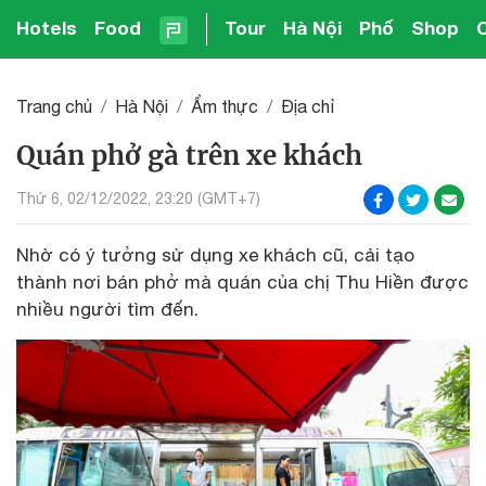
Hotels
Food
Tour
Hà Nội
Phố
Shop
Trang chủ
Hà Nội
Ẩm thực
Địa chỉ
Quán phở gà trên xe khách
Thứ 6, 02/12/2022, 23:20 (GMT+7)
Nhờ có ý tưởng sử dụng xe khách cũ, cải tạo
thành nơi bán phở mà quán của chị Thu Hiền được
nhiều người tìm đến.