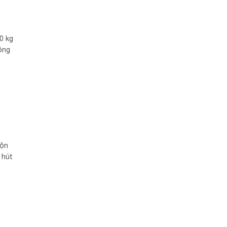
0 kg
ông
rộn
 hút