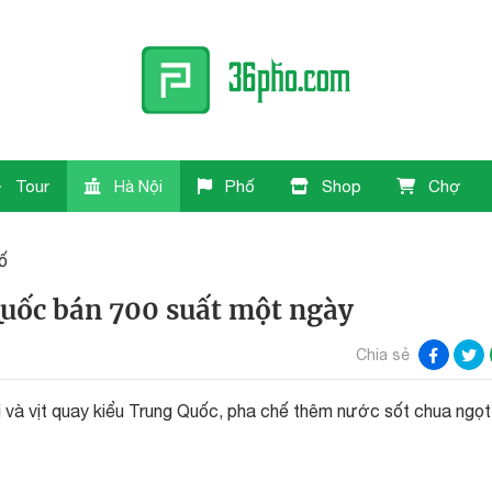
Tour
Hà Nội
Phố
Shop
Chợ
ố
uốc bán 700 suất một ngày
Chia sẻ
 và vịt quay kiểu Trung Quốc, pha chế thêm nước sốt chua ngọ