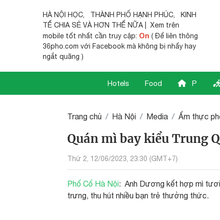
HÀ NỘI HỌC
,
THÀNH PHỐ HẠNH PHÚC
,
KINH
TẾ CHIA SẺ
VÀ HƠN THẾ NỮA | Xem trên
On
mobile tốt nhất cần truy cập:
( Để liên thông
36pho.com với Facebook mà không bị nhẩy hay
ngắt quãng )
Hotels
Food
P
Trang chủ
Hà Nội
Media
Ẩm thực ph
Quán mì bay kiểu Trung Q
Thứ 2, 12/06/2023, 23:30 (GMT+7)
Phố Cổ Hà Nội
: Anh Dương kết hợp mì tươi
trưng, thu hút nhiều bạn trẻ thưởng thức.