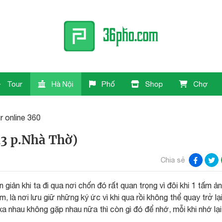
Tour
Hà Nội
Phố
Shop
Chợ
r online 360
13 p.Nhà Thờ)
Chia sẻ
n giản khi ta đi qua nơi chốn đó rất quan trọng vì đôi khi 1 tấm ả
, là nơi lưu giữ những ký ức vì khi qua rồi không thể quay trở lạ
a nhau không gặp nhau nữa thì còn gì đó để nhớ, mỗi khi nhớ lại