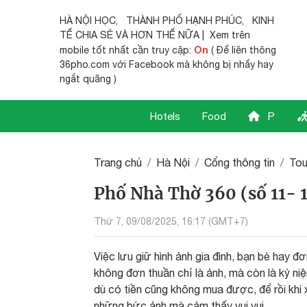
HÀ NỘI HỌC
,
THÀNH PHỐ HẠNH PHÚC
,
KINH
TẾ CHIA SẺ
VÀ HƠN THẾ NỮA | Xem trên
On
mobile tốt nhất cần truy cập:
( Để liên thông
36pho.com với Facebook mà không bị nhẩy hay
ngắt quãng )
Hotels
Food
P
Trang chủ
Hà Nội
Cổng thông tin
Tou
Phố Nhà Thờ 360 (số 11- 
Thứ 7, 09/08/2025, 16:17 (GMT+7)
Việc lưu giữ hình ảnh gia đình, bạn bè hay đơ
không đơn thuần chỉ là ảnh, mà còn là kỷ niệm
dù có tiền cũng không mua được, để rồi khi x
những bức ảnh mà cảm thấy vui vui ...