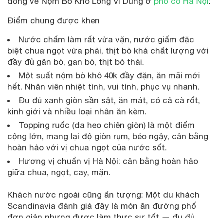
đồng về Nộm Bò Khô Long Vi Dung ở
phố cổ Hà Nội
:
Điểm chung được khen
Nước chấm làm rất vừa vặn, nước giấm đặc
biệt chua ngọt vừa phải, thịt bò khá chất lượng với
đầy đủ gân bò, gan bò, thịt bò thái.
Một suất nộm bò khô 40k đầy đặn, ăn mãi mới
hết. Nhân viên nhiệt tình, vui tính, phục vụ nhanh.
Đu đủ xanh giòn sần sật, ăn mát, có cả cà rốt,
kinh giới và nhiều loại nhân ăn kèm.
Topping ruốc (da heo chiên giòn) là một điểm
cộng lớn, mang lại độ giòn rụm, béo ngậy, cân bằng
hoàn hảo với vị chua ngọt của nước sốt.
Hương vị chuẩn vị Hà Nội: cân bằng hoàn hảo
giữa chua, ngọt, cay, mặn.
Khách nước ngoài cũng ấn tượng: Một du khách
Scandinavia đánh giá đây là món ăn đường phố
đơn giản nhưng được làm thực sự tốt — đu đủ