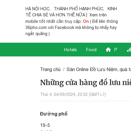
HÀ NỘI HỌC
,
THÀNH PHỐ HẠNH PHÚC
,
KINH
TẾ CHIA SẺ
VÀ HƠN THẾ NỮA | Xem trên
On
mobile tốt nhất cần truy cập:
( Để liên thông
36pho.com với Facebook mà không bị nhẩy hay
ngắt quãng )
Hotels
Food
P
Trang chủ
Sàn Online Đồ Lưu Niệm, quà 
Những cửa hàng đồ lưu ni
Thứ 4, 04/09/2024, 23:32 (GMT+7)
Đường phố
19-5