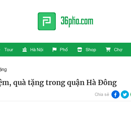
Tour
Hà Nội
Phố
Shop
Chợ
tặng
ệm, quà tặng trong quận Hà Đông
Chia sẻ