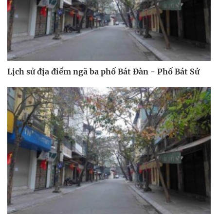
Lịch sử địa điểm ngã ba phố Bát Đàn - Phố Bát Sứ