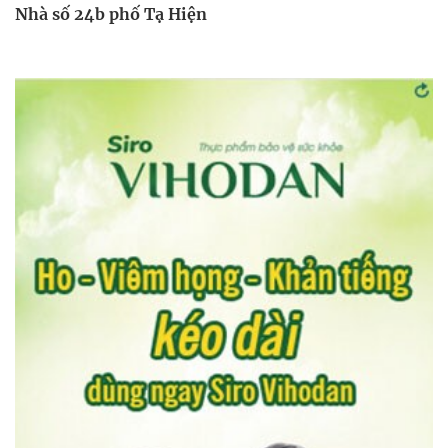
Nhà số 24b phố Tạ Hiện