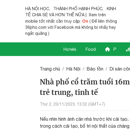
HÀ NỘI HỌC
,
THÀNH PHỐ HẠNH PHÚC
,
KINH
TẾ CHIA SẺ
VÀ HƠN THẾ NỮA | Xem trên
On
mobile tốt nhất cần truy cập:
( Để liên thông
36pho.com với Facebook mà không bị nhẩy hay
ngắt quãng )
Hotels
Food
P
Trang chủ
Hà Nội
Bảo tồn
Di sản côn
Nhà phố cổ trăm tuổi 16m²
trẻ trung, tinh tế
Thứ 2, 20/11/2023, 13:32 (GMT+7)
Nếu nhìn hình ảnh căn nhà trước khi cải tạo
trong cách cải tạo, bố trí nội thất của chà