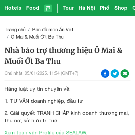
Hotels
Food
Tour
Hà Nội
Phố
Shop
Trang chủ
Bản đồ món Ăn Vặt
Ô Mai & Muối Ớt Ba Thu
Nhà bảo trợ thương hiệu Ô Mai &
Muối Ớt Ba Thu
Chủ nhật, 05/01/2025, 11:54 (GMT+7)
Hãng luật uy tín chuyên về:
1. TƯ VẤN doanh nghiệp, đầu tư
2. Giải quyết TRANH CHẤP kinh doanh thương mại,
thu nợ, sở hữu trí tuệ.
Xem toàn văn Profile của SEALAW
.