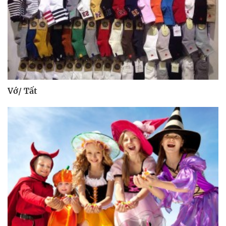
Vớ/ Tất