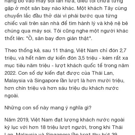
nặng bỏ vào máy soi lần nữa, điều tôi chưa từng
gặp ở một sân bay nào khác. Một khách Tây cùng
chuyến lắc đầu thở dài vì phải bước qua từng
chiếc vali trên sàn nhà để tìm hành lý và khệ nệ bê
chúng qua máy soi. Tôi cũng nghe một người khác
thốt lên: "Ồ, sân bay đơn giản thật".
Theo thống kê, sau 11 tháng, Việt Nam chỉ đón 2,7
triệu, và hết năm dự kiến đón 3,5 triệu - kém rất xa
mục tiêu năm triệu - lượt khách quốc tế trong năm
2022. Con số dự kiến đạt được của Thái Lan,
Malaysia và Singapore lần lượt là hơn mười triệu,
hơn chín triệu và hơn sáu triệu du khách nước
ngoài.
Những con số này mang ý nghĩa gì?
Năm 2019, Việt Nam đạt lượng khách nước ngoài
kỷ lục với hơn 18 triệu lượt người, trong khi Thái
Lan, Malaysia và Singapore lần lượt thu hút 39