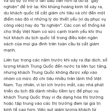
và do sự tò mò ở lần đầu tiên hơn là do bị "gây
nghiện" để trở lại. Khi khủng hoảng kinh tế xảy ra,
du khách quốc tế cắt giảm chi tiêu và chỉ đến một
điểm nào đó vì những lý do thiết yếu (ví dụ phục vụ
công việc) hay do "bị nghiện". Các con số thống kê
cho thấy Việt Nam có sức cạnh tranh yếu khi thu
hút khách du lịch quốc tế trong điều kiện ngân
sách của mọi gia đình trên toàn cầu bị cắt giảm
mạnh.
Liên tục trong các năm trước khi xảy ra đại dịch, số
lượng khách Trung Quốc đến nước ta liên tục tăng,
nhưng khách Trung Quốc không được xếp vào
nhóm có mức độ chi tiêu nhiều trên lãnh thổ Việt
Nam. Tuy nhiên, vì lợi ích trước mắt, các nhà phát
triển du lịch đã dành nhiều tiềm lực để phục vụ
khách Trung Quốc thay vì đa dạng hóa thị trường
hoặc tập trung vào các thị trường đem lại giá trị
kinh tế cao hơn. Việc sụt giảm lượng khách từ