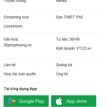
Truyền thông
Media
Streaming tour
Sàn TMĐT Phố
Livestream
Văn hoá:
Tư liệu:
36HN
36phophuong.vn
Kinh doanh:
VTC2.vn
Liên hệ
Quảng bá
Hợp tác bản quyền
Ủng hộ
Tải ứng dụng App