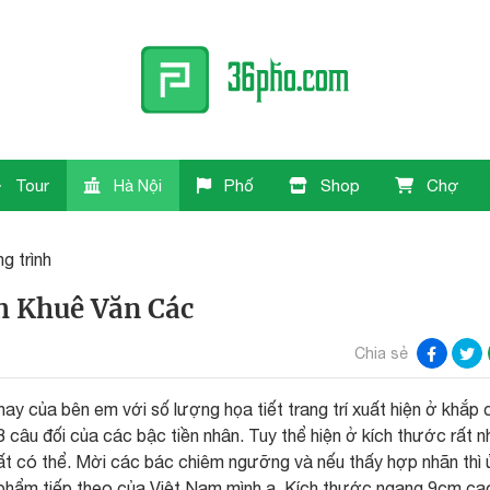
Tour
Hà Nội
Phố
Shop
Chợ
g trình
h Khuê Văn Các
Chia sẻ
y của bên em với số lượng họa tiết trang trí xuất hiện ở khắp 
8 câu đối của các bậc tiền nhân. Tuy thể hiện ở kích thước rất n
ất có thể. Mời các bác chiêm ngưỡng và nếu thấy hợp nhãn thì 
 phẩm tiếp theo của Việt Nam mình ạ. Kích thước ngang 9cm ca