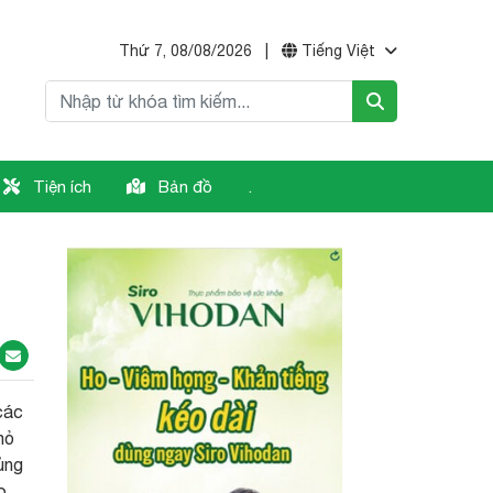
Thứ 7, 08/08/2026
|
Tiếng Việt
Tiện ích
Bản đồ
.
các
hỏ
ủng
o