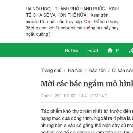
HÀ NỘI HỌC
,
THÀNH PHỐ HẠNH PHÚC
,
KINH
TẾ CHIA SẺ
VÀ HƠN THẾ NỮA | Xem trên
On
mobile tốt nhất cần truy cập:
( Để liên thông
36pho.com với Facebook mà không bị nhẩy hay
ngắt quãng )
Hotels
Food
P
Trang chủ
Hà Nội
Bảo tồn
Di sản côn
Mời các bác ngắm mô hìn
Thứ 3, 29/11/2022, 14:41 (GMT+7)
Tác phẩm khó thực hiện nhất từ trước đến na
hạng mục của công trình. Ngoài ra 4 phía là 
nhưng bên e vẫn cố gắng thể hiện đầy đủ nh
hộ bên em để có động lực làm tiếp các tác