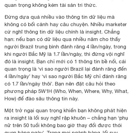
quan trọng không kém tài sản tri thức.
Đừng dựa quá nhiều vào thông tin dữ liệu mà
không có bối cảnh hay câu chuyện. Nhiều marketer
cứ nghĩ thông tin dữ liệu chính là insight. Chẳng
hạn: nếu bạn có dữ liệu qua nhiều năm cho thấy
người Brazil trung bình đánh răng 4 lần/ngày, trong
khi người Bắc Mỹ là 1.7 lần/ngày, thì đừng vội nghĩ
đó là insight. Bạn chỉ mới có 1 thông tin bề nổi, cái
quan trọng là ‘vì sao người Brazil lại đánh răng đến
4 lần/ngày’ hay ‘vì sao người Bắc Mỹ chỉ đánh răng
có 1.7 lần/ngày thôi’. Bạn nên đặt câu hỏi theo
phương pháp 5W1H (Who, When, Where, Why, What,
How) để đào sâu thông tin này.
Một trở ngại quan trọng khiến bạn không phát hiện
ra insight là lối suy nghĩ rập khuôn – chẳng hạn ‘phụ
nữ trên 50 tuổi không bao giờ thay đổi được thói
quen hàng ngày’. Trong mọi ngành hàng, lối suy