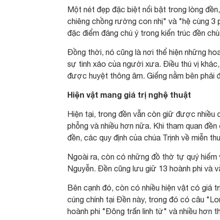
Một nét đẹp đặc biệt nổi bật trong lòng đền
chiêng chồng rường con nhị" và "hệ cùng 3 
đặc điểm đáng chú ý trong kiến trúc đền ch
Đồng thời, nó cũng là nơi thể hiện những hoa
sự tinh xảo của người xưa. Điều thú vị khác
được huyệt thông âm. Giếng nằm bên phải đ
Hiện vật mang giá trị nghệ thuật
Hiện tại, trong đền vẫn còn giữ được nhiều d
phỗng và nhiều hơn nữa. Khi tham quan đền 
đền, các quy định của chúa Trịnh về miễn thu
Ngoài ra, còn có những đồ thờ tự quý hiếm v
Nguyễn. Đền cũng lưu giữ 13 hoành phi và v
Bên cạnh đó, còn có nhiều hiện vật có giá t
cúng chính tại Đền này, trong đó có câu "
hoành phi "Đông trấn linh từ" và nhiều hơn t