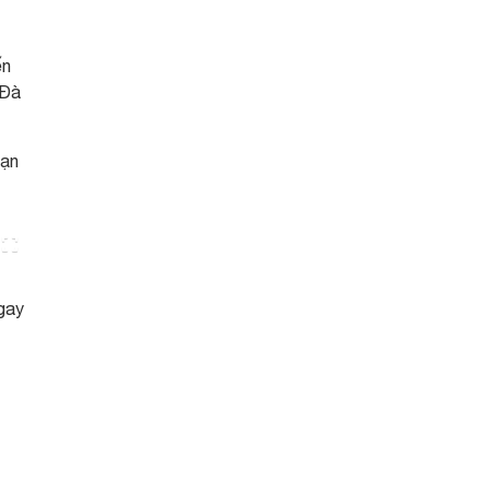
ến
 Đà
bạn
ngay