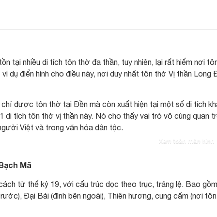
n tại nhiều di tích tôn thờ đa thần, tuy nhiên, lại rất hiếm nơi tô
í dụ điển hình cho điều này, nơi duy nhất tôn thờ Vị thần Long 
chỉ được tôn thờ tại Đền mà còn xuất hiện tại một số di tích kh
1 di tích tôn thờ vị thần này. Nó cho thấy vai trò vô cùng quan t
gười Việt và trong văn hóa dân tộc.
Xem toàn màn hình
 Bạch Mã
cách từ thế kỷ 19, với cấu trúc dọc theo trục, tráng lệ. Bao gồ
ước), Đại Bái (đình bên ngoài), Thiên hương, cung cấm (nơi tôn