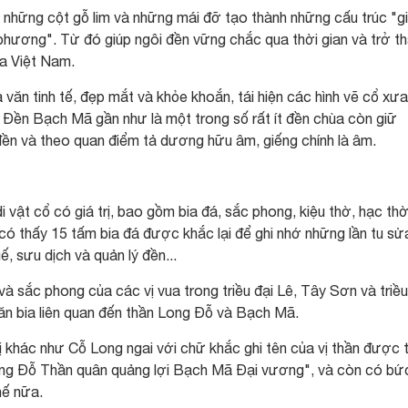
, những cột gỗ lim và những mái đỡ tạo thành những cấu trúc "g
phương". Từ đó giúp ngôi đền vững chắc qua thời gian và trở t
ùa Việt Nam.
 văn tinh tế, đẹp mắt và khỏe khoắn, tái hiện các hình vẽ cổ xưa
, Đền Bạch Mã gần như là một trong số rất ít đền chùa còn giữ
ền và theo quan điểm tả dương hữu âm, giếng chính là âm.
i vật cổ có giá trị, bao gồm bia đá, sắc phong, kiệu thờ, hạc thờ
có thấy 15 tấm bia đá được khắc lại để ghi nhớ những lần tu sử
ế, sưu dịch và quản lý đền...
à sắc phong của các vị vua trong triều đại Lê, Tây Sơn và triều
ăn bia liên quan đến thần Long Đỗ và Bạch Mã.
rị khác như Cỗ Long ngai với chữ khắc ghi tên của vị thần được 
Long Đỗ Thần quân quảng lợi Bạch Mã Đại vương", và còn có bứ
hế nữa.