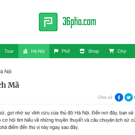
Tour
Hà Nội
Phố
Shop
Chợ
à Nội
ch Mã
Chia sẻ
sử, gợi nhớ sự vĩnh cửu của thủ đô Hà Nội. Đến nơi đây, bạn s
ó cơ hội tìm hiểu về những truyền thuyết và câu chuyện lịch sử c
há điểm đến thú vị này ngay sau đây.