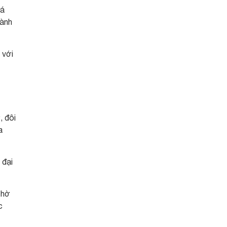
iá
hành
 với
, đôi
a
 đại
thờ
c