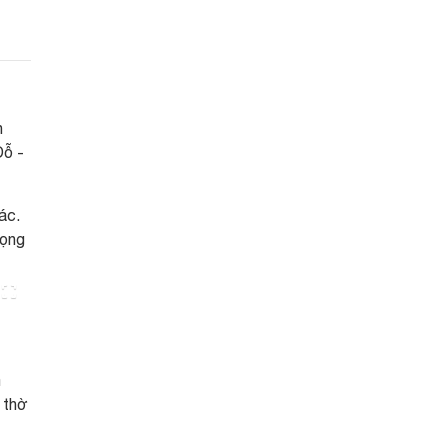
n
Đỗ -
ác.
rọng
m
 thờ