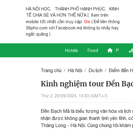
HÀ NỘI HỌC
,
THÀNH PHỐ HẠNH PHÚC
,
KINH
TẾ CHIA SẺ
VÀ HƠN THẾ NỮA | Xem trên
On
mobile tốt nhất cần truy cập:
( Để liên thông
36pho.com với Facebook mà không bị nhẩy hay
ngắt quãng )
Hotels
Food
P
Trang chủ
Hà Nội
Du lịch
Điểm đến H
Kinh nghiệm tour Đền Bạ
Thứ 2, 23/09/2024, 14:33 (GMT+7)
Đền Bạch Mã là biểu tượng văn hóa và lịch 
nhận được không gian thanh tịnh yên tĩnh, c
Thăng Long - Hà Nội. Cùng chúng tôi khám p