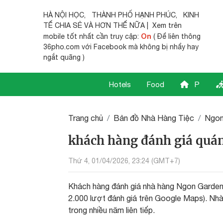
HÀ NỘI HỌC
,
THÀNH PHỐ HẠNH PHÚC
,
KINH
TẾ CHIA SẺ
VÀ HƠN THẾ NỮA | Xem trên
On
mobile tốt nhất cần truy cập:
( Để liên thông
36pho.com với Facebook mà không bị nhẩy hay
ngắt quãng )
Hotels
Food
P
Trang chủ
Bản đồ Nhà Hàng Tiệc
Ngon
khách hàng đánh giá quán
Thứ 4, 01/04/2026, 23:24 (GMT+7)
Khách hàng đánh giá nhà hàng Ngon Garden 
2.000 lượt đánh giá trên Google Maps). Nh
trong nhiều năm liên tiếp.