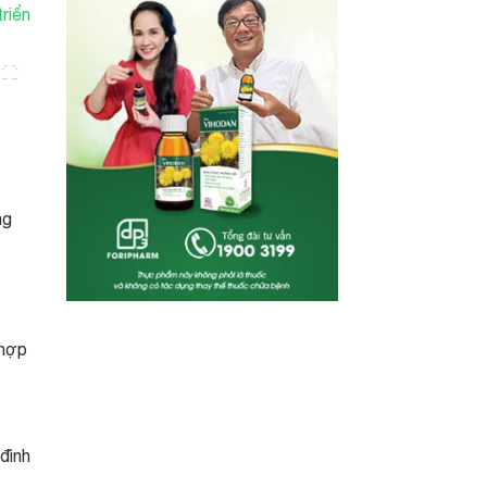
riển
ng
 hợp
đình