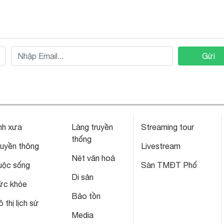
Gửi
nh xưa
Làng truyền
Streaming tour
thống
ruyền thông
Livestream
Nét văn hoá
uộc sống
Sàn TMĐT Phố
Di sản
ức khỏe
Bảo tồn
 thị lịch sử
Media