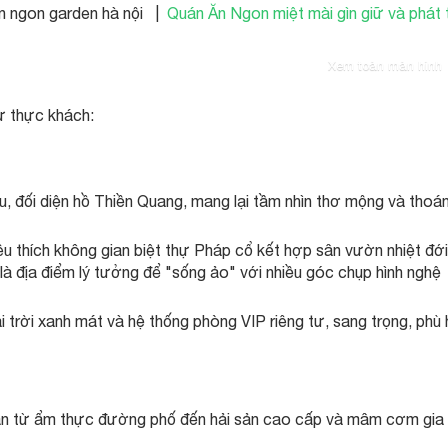
n ngon garden hà nội |
Quán Ăn Ngon miệt mài gìn giữ và phát t
Xem toàn màn hình
từ thực khách:
 Du, đối diện hồ Thiền Quang, mang lại tầm nhìn thơ mộng và thoá
u thích không gian biệt thự Pháp cổ kết hợp sân vườn nhiệt đới
à địa điểm lý tưởng để "sống ảo" với nhiều góc chụp hình nghệ
 trời xanh mát và hệ thống phòng VIP riêng tư, sang trọng, phù
n từ ẩm thực đường phố đến hải sản cao cấp và mâm cơm gia 