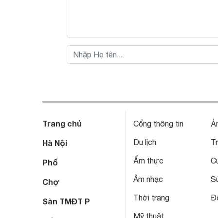
Trang chủ
Cổng thông tin
Ả
Du lịch
T
Hà Nội
Ẩm thực
C
Phố
Âm nhạc
S
Chợ
Thời trang
Đô
Sàn TMĐT P
Mỹ thuật