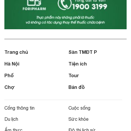
Trang chủ
Sàn TMĐT P
Hà Nội
Tiện ích
Phố
Tour
Chợ
Bản đồ
Cổng thông tin
Cuộc sống
Du lịch
Sức khỏe
Ẩm thực
Đô thị lịch sử