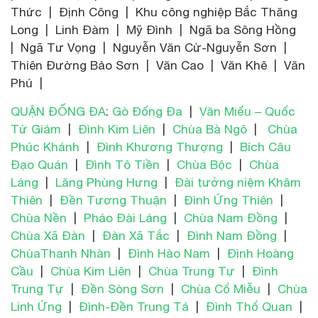
Thức | Định Công | Khu công nghiệp Bắc Thăng
Long | Linh Đàm | Mỹ Đình | Ngã ba Sông Hồng
| Ngã Tư Vọng | Nguyễn Văn Cừ-Nguyễn Sơn |
Thiên Đường Bảo Sơn | Văn Cao | Văn Khê | Văn
Phú |
QUẬN ĐỐNG ĐA
:
Gò Đống Đa
|
Văn Miếu – Quốc
Tử Giám
|
Đình Kim Liên
|
Chùa Bà Ngô
|
Chùa
Phúc Khánh
|
Đình Khương Thượng
|
Bích Câu
Đạo Quán
|
Đình Tô Tiền
|
Chùa Bộc
|
Chùa
Láng
|
Lăng Phùng Hưng
|
Đài tưởng niệm Khâm
Thiên
|
Đền Tương Thuận
|
Đình Ứng Thiên
|
Chùa Nền
|
Pháo Đài Láng
|
Chùa Nam Đồng
|
Chùa Xã Đàn
|
Đàn Xã Tắc
|
Đình Nam Đồng
|
ChùaThanh Nhàn
|
Đình Hào Nam
|
Đình Hoàng
Cầu
|
Chùa Kim Liên
|
Chùa Trung Tự
|
Đình
Trung Tự
|
Đền Sòng Sơn
|
Chùa Cổ Miễu
|
Chùa
Linh Ứng
|
Đình-Đền Trung Tả
|
Đình Thổ Quan
|