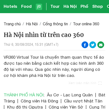
Hotels
Food
Tour
Hà Nội
Phố
Shop
Trang chủ
Hà Nội
Cổng thông tin
Tour online 360
Hà Nội nhìn từ trên cao 360
Thứ 6, 30/08/2024, 15:31 (GMT+7)
VR360 Virtual Tour là chuyến tham quan thực tế ảo
được tạo nên bằng cách kết hợp các hình ảnh 360
độ lại với nhau. Qua góc nhìn này, người dùng có
cơ hội khám phá Hà Nội từ trên cao.
Xem toàn màn hình
THÀNH PHỐ HÀ NỘI
: Âu Cơ - Lạc Long Quân | Bát
Tràng | Công viên Hà Đông | Cầu vượt Nhật Tân
| Khu đô thị Ciputra | Công viên Yên Sở | Cung Trí